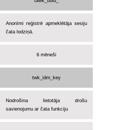
tawk_uuid_
Anonīmi reģistrē apmeklētāja sesiju
čata lodziņā.
6 mēneši
twk_idm_key
Nodrošina lietotāja drošu
savienojumu ar čata funkciju