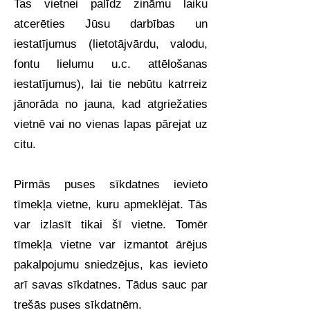
Tas vietnei palīdz zināmu laiku
atcerēties Jūsu darbības un
iestatījumus (lietotājvārdu, valodu,
fontu lielumu u.c. attēlošanas
iestatījumus), lai tie nebūtu katrreiz
jānorāda no jauna, kad atgriežaties
vietnē vai no vienas lapas pārejat uz
citu.
Pirmās puses sīkdatnes ievieto
tīmekļa vietne, kuru apmeklējat. Tās
var izlasīt tikai šī vietne. Tomēr
tīmekļa vietne var izmantot ārējus
pakalpojumu sniedzējus, kas ievieto
arī savas sīkdatnes. Tādus sauc par
trešās puses sīkdatnēm.