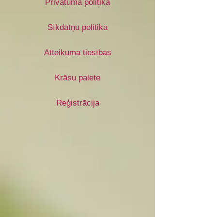
Privātuma politika
Sīkdatņu politika
Atteikuma tiesības
Krāsu palete
Reģistrācija