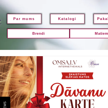
Par mums
Katalogi
Paka
Brendi
Matie