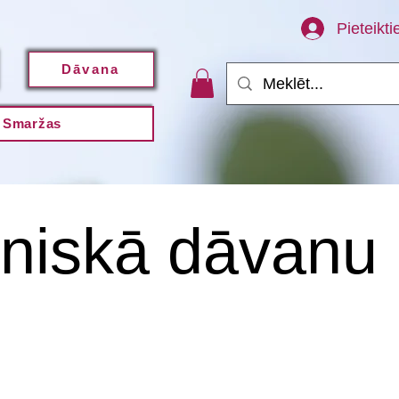
Pieteikti
Dāvana
Smaržas
oniskā dāvanu