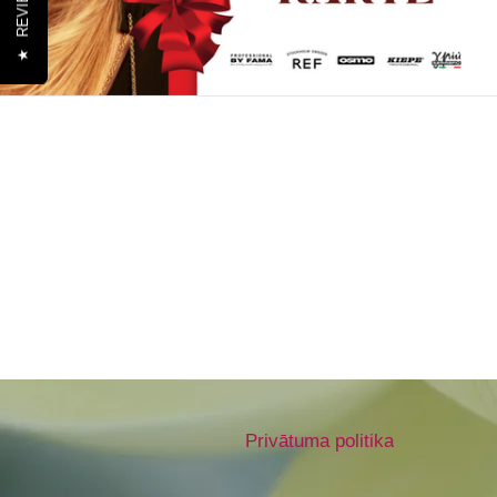
REVIEWS
★
Privātuma politika