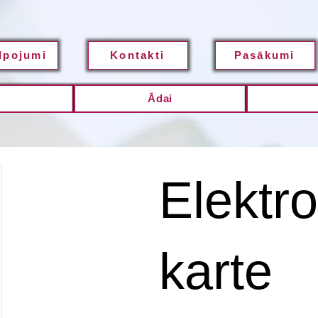
lpojumi
Kontakti
Pasākumi
m
Ādai
Elektr
karte