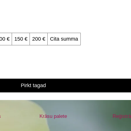
00 €
150 €
200 €
Cita summa
Pirkt tagad
s
Krāsu palete
Reģistrā