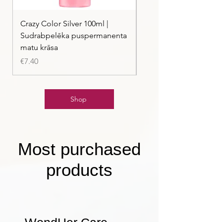
Crazy Color Silver 100ml |
Crazy Color Peppermi
Sudrabpelēka puspermanenta
| Pasteļmintas zaļa ma
matu krāsa
Price
€7.40
Price
€7.40
Shop
Most purchased
products