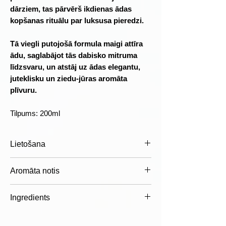
dārziem, tas pārvērš ikdienas ādas
kopšanas rituālu par luksusa pieredzi.
Tā viegli putojošā formula maigi attīra
ādu, saglabājot tās dabisko mitruma
līdzsvaru, un atstāj uz ādas elegantu,
juteklisku un ziedu-jūras aromāta
plīvuru.
Tilpums: 200ml
Lietošana
Uzklājiet nelielu daudzumu uz mitras
Aromāta notis
ādas vai sūkļa, saputojiet un rūpīgi
noskalojiet ar siltu ūdeni. Ikdienas
Augšējās notis
Ingredients
lietošanai piemērots visiem ādas
Rozā pipari
tipiem.
Greipfrūts
Aqua (Water), Sodium Coco-Sulfate,
Lai pastiprinātu aromāta noturību,