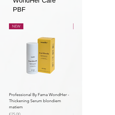
WondHer Care
PBF
NEW
NEW
Professional By Fama WondHer -
Professional By Fama
Thickening Serum blondiem
Structural Purple Loti
matiem
matiem
Price
Price
€25.00
€43.56