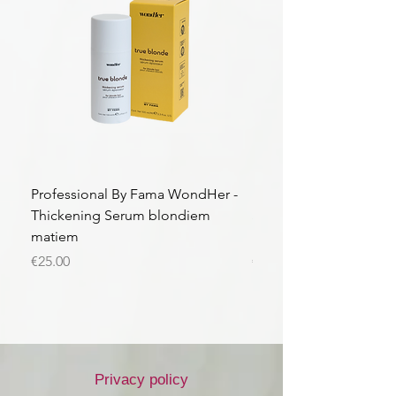
Professional By Fama WondHer -
Professional By Fama
Thickening Serum blondiem
Structural Purple Loti
matiem
matiem
Price
Price
€25.00
€43.56
Privacy policy