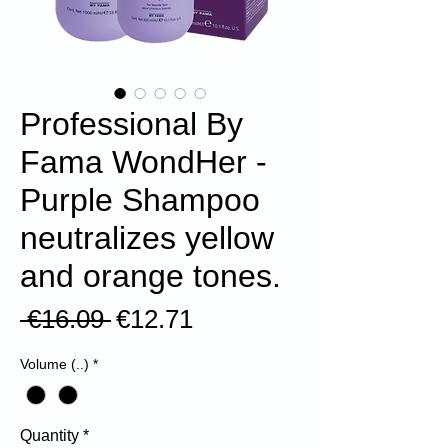
Professional By
Fama WondHer -
Purple Shampoo
neutralizes yellow
and orange tones.
Regular
Sale
 €16.09 
€12.71
Price
Price
Volume (..)
*
Quantity
*