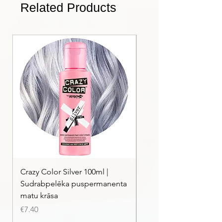
Profesionāla anti-yellow formula
Related Products
Dermatoloģiski testēta formula
VeganOK sertificēts produkts
Formula bez SLES un sulfātiem
Crazy Color Silver 100ml |
Crazy Color Peppermi
Sudrabpelēka puspermanenta
| Pasteļmintas zaļa ma
matu krāsa
Price
€7.40
Price
€7.40