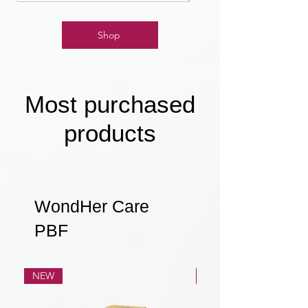
Shop
Most purchased
products
WondHer Care
PBF
NEW
NEW