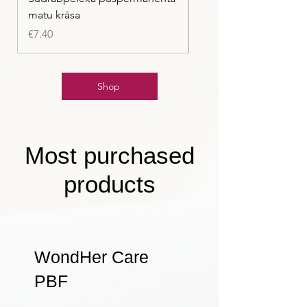
matu krāsa
Price
€7.40
Price
€7.40
Shop
Most purchased
products
WondHer Care
PBF