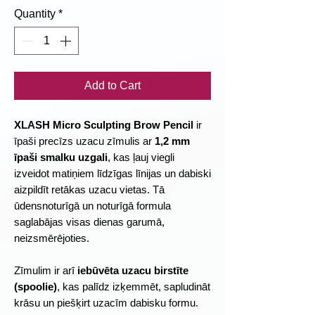
Quantity
*
Add to Cart
XLASH Micro Sculpting Brow Pencil
ir
īpaši precīzs uzacu zīmulis ar
1,2 mm
īpaši smalku uzgali
, kas ļauj viegli
izveidot matiņiem līdzīgas līnijas un dabiski
aizpildīt retākas uzacu vietas. Tā
ūdensnoturīgā un noturīgā formula
saglabājas visas dienas garumā,
neizsmērējoties.
Zīmulim ir arī
iebūvēta uzacu birstīte
(spoolie)
, kas palīdz izķemmēt, sapludināt
krāsu un piešķirt uzacīm dabisku formu.