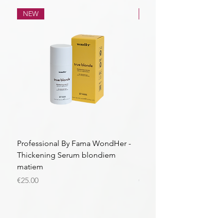
NEW
NEW
Professional By Fama WondHer -
Professional By Fama
Thickening Serum blondiem
Structural Purple Loti
matiem
matiem
Price
Price
€25.00
€43.56