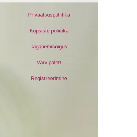
Privaatsuspoliitika
Küpsiste poliitika
Taganemisõigus
Värvipalett
Registreerimine