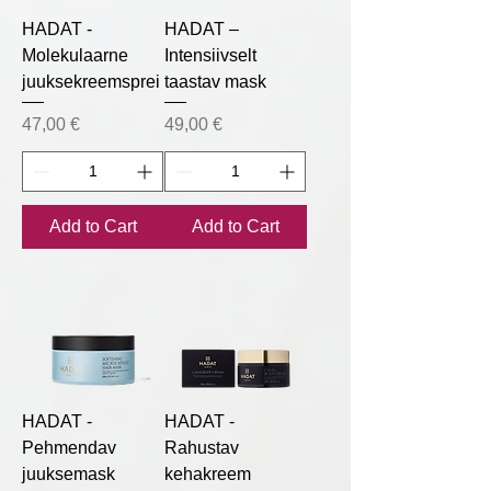
HADAT -
HADAT –
Molekulaarne
Intensiivselt
juuksekreemsprei
taastav mask
Price
Price
47,00 €
49,00 €
Add to Cart
Add to Cart
HADAT -
HADAT -
Pehmendav
Rahustav
juuksemask
kehakreem