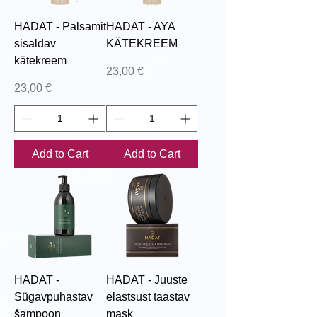
HADAT - Palsamit
HADAT - AYA
sisaldav
KÄTEKREEM
kätekreem
Price
23,00 €
Price
23,00 €
Add to Cart
Add to Cart
HADAT -
HADAT - Juuste
Sügavpuhastav
elastsust taastav
šampoon
mask