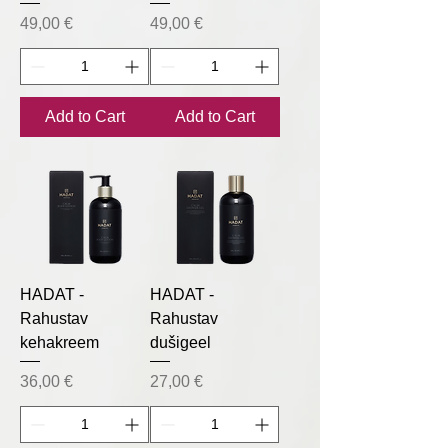
Price
Price
49,00 €
49,00 €
Add to Cart
Add to Cart
HADAT -
HADAT -
Rahustav
Rahustav
kehakreem
dušigeel
Price
Price
36,00 €
27,00 €