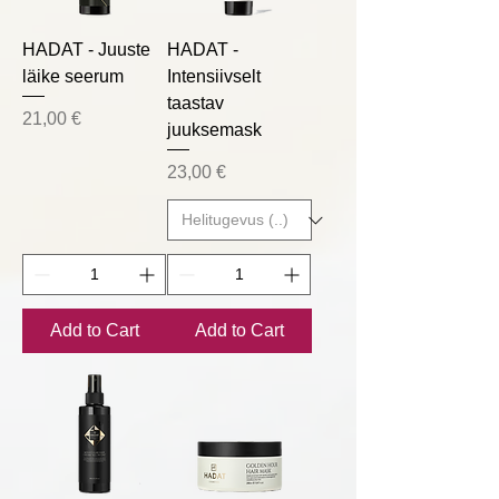
HADAT - Juuste
HADAT -
läike seerum
Intensiivselt
taastav
Price
21,00 €
juuksemask
Price
23,00 €
Add to Cart
Add to Cart