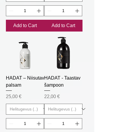
Add to Cart
Add to Cart
HADAT – Niisutav
HADAT - Taastav
palsam
šampoon
Price
Price
25,00 €
22,00 €