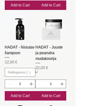
Add to Cart
Add to Cart
HADAT - Niisutav
HADAT - Juuste
šampoon
ja peanaha
mudakoorija
Price
22,00 €
Price
32,00 €
Add to Cart
Add to Cart