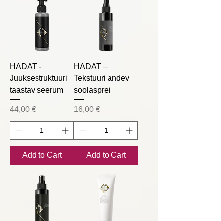
HADAT -
HADAT –
Juuksestruktuuri
Tekstuuri andev
taastav seerum
soolasprei
Price
Price
44,00 €
16,00 €
Add to Cart
Add to Cart