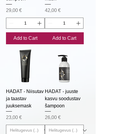
Price
Price
29,00 €
42,00 €
Add to Cart
Add to Cart
HADAT - Niisutav
HADAT - juuste
ja taastav
kasvu soodustav
juuksemask
šampoon
Price
Price
23,00 €
26,00 €