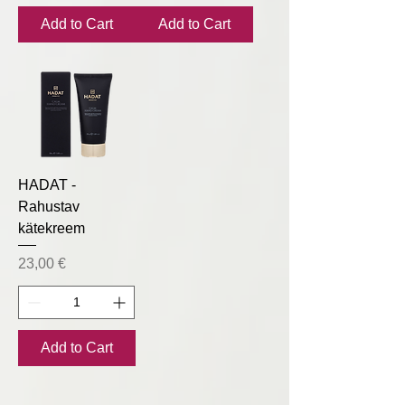
Add to Cart
Add to Cart
HADAT -
Rahustav
kätekreem
Price
23,00 €
Add to Cart