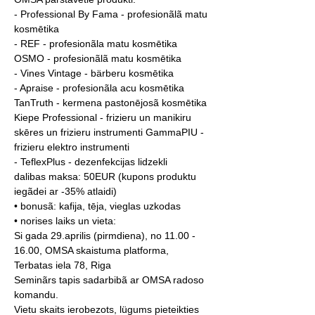
- Professional By Fama - profesionãlã matu 
kosmētika
- REF - profesionãla matu kosmētika
OSMO - profesionãlã matu kosmētika
- Vines Vintage - bärberu kosmētika
- Apraise - profesionãla acu kosmētika
TanTruth - kermena pastonējosã kosmētika
Kiepe Professional - frizieru un manikiru 
skēres un frizieru instrumenti GammaPIU - 
frizieru elektro instrumenti
- TeflexPlus - dezenfekcijas lidzekli
dalibas maksa: 50EUR (kupons produktu 
iegãdei ar -35% atlaidi)
• bonusã: kafija, tēja, vieglas uzkodas
• norises laiks un vieta:
Si gada 29.aprilis (pirmdiena), no 11.00 - 
16.00, OMSA skaistuma platforma, 
Terbatas iela 78, Riga
Seminãrs tapis sadarbibã ar OMSA radoso 
komandu.
Vietu skaits ierobezots, lügums pieteikties 