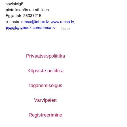
savlaicigi!
pieteiksanãs un atbildes:
Egija talr. 26337215
e-pasts: 
omsa@inbox.lv
, 
www.omsa.lv
, 
www.facebook.com/omsa.lv
Previous
Next
Privaatsuspoliitika
Küpsiste poliitika
Taganemisõigus
Värvipalett
Registreerimine