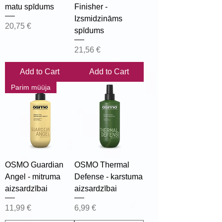
matu spīdums
Finisher -
Izsmidzināms
Price
20,75 €
spīdums
Price
21,56 €
Add to Cart
Add to Cart
Parim müüja
OSMO Guardian
OSMO Thermal
Angel - mitruma
Defense - karstuma
aizsardzībai
aizsardzībai
Price
Price
11,99 €
6,99 €