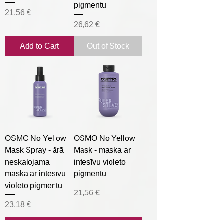
pigmentu
Price
21,56 €
Price
26,62 €
Add to Cart
Out of Stock
OSMO No Yellow
OSMO No Yellow
Mask Spray - ārā
Mask - maska ar
neskalojama
intesīvu violeto
maska ar intesīvu
pigmentu
violeto pigmentu
Price
21,56 €
Price
23,18 €