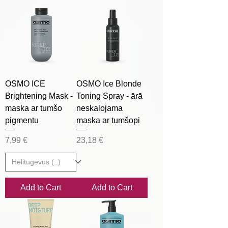
OSMO ICE
OSMO Ice Blonde
Brightening Mask -
Toning Spray - ārā
maska ar tumšo
neskalojama
pigmentu
maska ar tumšopi
Price
Price
7,99 €
23,18 €
Add to Cart
Add to Cart