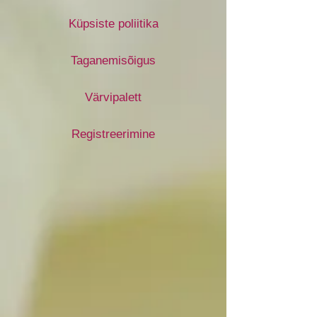
Küpsiste poliitika
Taganemisõigus
Värvipalett
Registreerimine