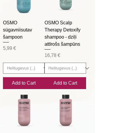
OSMO
OSMO Scalp
sügavniisutav
Therapy Detoxify
šampoon
shampoo - dziļi
attīrošs šampūns
Price
5,99 €
Price
16,78 €
Add to Cart
Add to Cart