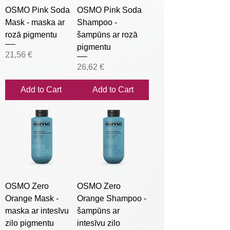
OSMO Pink Soda
OSMO Pink Soda
Mask - maska ar
Shampoo -
rozā pigmentu
šampūns ar rozā
pigmentu
Price
21,56 €
Price
26,62 €
Add to Cart
Add to Cart
OSMO Zero
OSMO Zero
Orange Mask -
Orange Shampoo -
maska ar intesīvu
šampūns ar
zilo pigmentu
intesīvu zilo