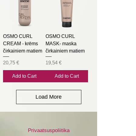
OSMO CURL
OSMO CURL
CREAM - krēms
MASK- maska
čirkainiem matiem
čirkainiem matiem
Price
Price
20,75 €
19,54 €
Add to Cart
Add to Cart
Load More
Privaatsuspoliitika