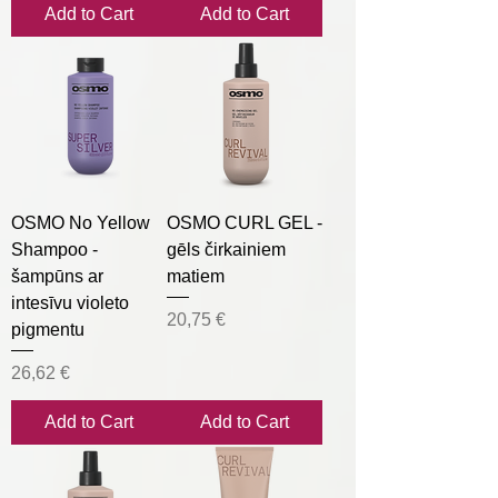
Add to Cart
Add to Cart
OSMO No Yellow
OSMO CURL GEL -
Shampoo -
gēls čirkainiem
šampūns ar
matiem
intesīvu violeto
Price
20,75 €
pigmentu
Price
26,62 €
Add to Cart
Add to Cart