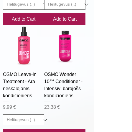
Add to Cart
Add to Cart
OSMO Leave-in
OSMO Wonder
Treatment - Ārā
10™ Conditioner -
neskalojams
Intensīvi barojošs
kondicionieris
kondicionieris
Price
Price
9,99 €
23,38 €