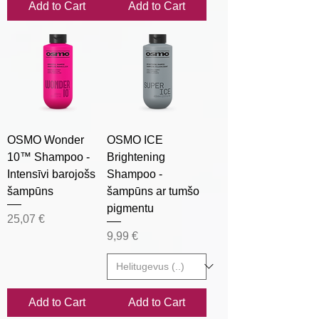
Add to Cart
Add to Cart
OSMO Wonder
OSMO ICE
10™ Shampoo -
Brightening
Intensīvi barojošs
Shampoo -
šampūns
šampūns ar tumšo
pigmentu
Price
25,07 €
Price
9,99 €
Add to Cart
Add to Cart