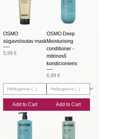
OSMO
OSMO Deep
sügavniisutav mask
Moisturising
conditioner -
Price
5,99 €
mitrinosš
kondicionieris
Price
6,99 €
Add to Cart
Add to Cart