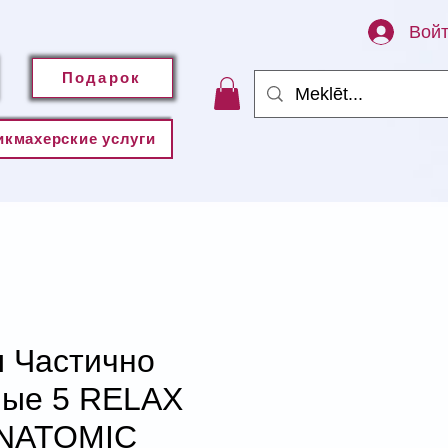
Вой
Подарок
икмахерские услуги
 Частично
ые 5 RELAX
NATOMIC