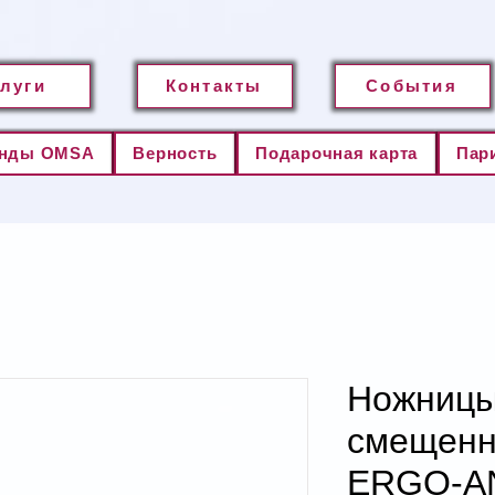
слуги
Контакты
События
нды OMSA
Верность
Подарочная карта
Пар
Ножницы
смещенн
ERGO-A