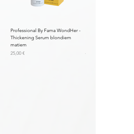
Professional By Fama WondHer -
Professional By Fama
Thickening Serum blondiem
Structural Purple Loti
matiem
matiem
Цена
Цена
25,00 €
43,56 €