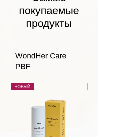
покупаемые
продукты
WondHer Care
PBF
НОВЫЙ
НОВЫЙ