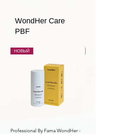
WondHer Care
PBF
НОВЫЙ
НОВЫЙ
Professional By Fama WondHer -
Professional By Fama