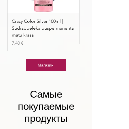
Crazy Color Silver 100ml |
Crazy Color Peppermi
Sudrabpelēka puspermanenta
| Pasteļmintas zaļa ma
matu krāsa
Цена
7,40 €
Цена
7,40 €
Магазин
Самые
покупаемые
продукты