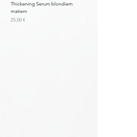
Thickening Serum blondiem
Structural Purple Loti
matiem
matiem
Цена
Цена
25,00 €
43,56 €