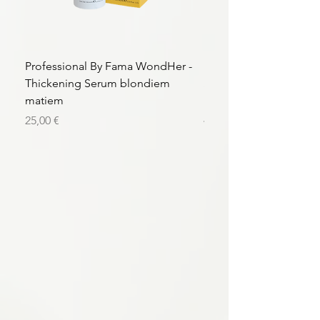
Professional By Fama WondHer -
Professional By Fama
Thickening Serum blondiem
Structural Purple Loti
matiem
matiem
Цена
Цена
25,00 €
43,56 €