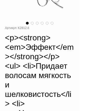
Артикул: K2812.6
<p><strong>
<em>Эффект</em
></strong></p>
<ul> <li>Придает
волосам мягкость
и
шелковистость</li
> <li>