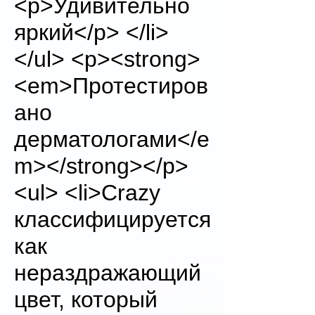
<p>Удивительно
яркий</p> </li>
</ul> <p><strong>
<em>Протестиров
ано
дерматологами</e
m></strong></p>
<ul> <li>Crazy
классифицируется
как
нераздражающий
цвет, который