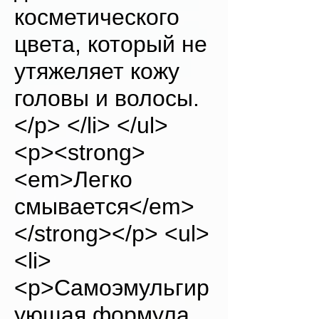
косметического
цвета, который не
утяжеляет кожу
головы и волосы.
</p> </li> </ul>
<p><strong>
<em>Легко
смывается</em>
</strong></p> <ul>
<li>
<p>Самоэмульгир
ующая формула