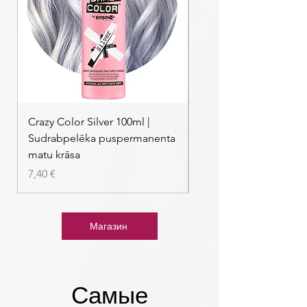
Crazy Color Silver 100ml |
Crazy Color Peppermi
Sudrabpelēka puspermanenta
| Pasteļmintas zaļa ma
matu krāsa
Цена
7,40 €
Цена
7,40 €
Магазин
Самые