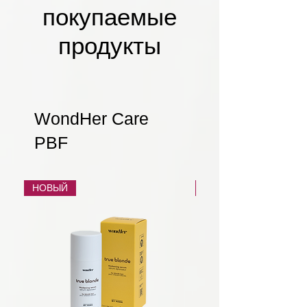
покупаемые
продукты
WondHer Care
PBF
НОВЫЙ
НОВЫЙ