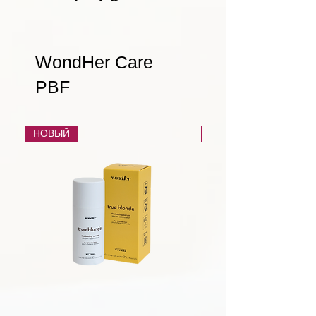
международном уровне.
WondHer Care
PBF
НОВЫЙ
НОВЫЙ