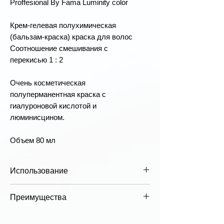
Proffesional By Fama Luminity color
Крем-гелевая полухимическая
(бальзам-краска) краска для волос
Соотношение смешивания с
перекисью 1 : 2
Очень косметическая
полуперманентная краска с
гиалуроновой кислотой и
люминисцином.
Объем 80 мл
Использование
Смешайте краску в соответствующих
Преимущества
дозах с эмульсией нужной
концентрации, нанесите на волосы и
Протестировано