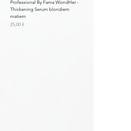
Professional By Fama WondHer -
Professional By Fama
Thickening Serum blondiem
Structural Purple Loti
matiem
matiem
Цена
Цена
25,00 €
43,56 €