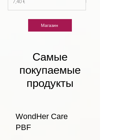
Цена
7,40 €
Магазин
Самые
покупаемые
продукты
WondHer Care
PBF