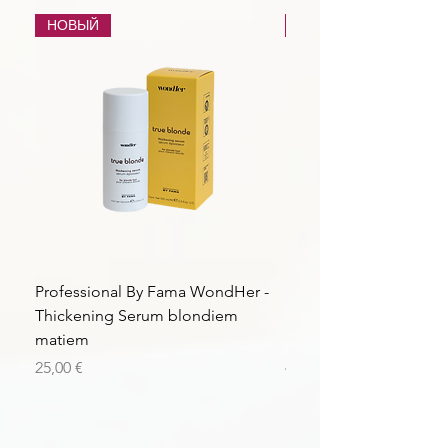
НОВЫЙ
НОВЫЙ
Professional By Fama WondHer -
Professional By Fama
Thickening Serum blondiem
Structural Purple Loti
matiem
matiem
Цена
Цена
25,00 €
43,56 €