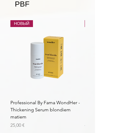
PBF
НОВЫЙ
НОВЫЙ
Professional By Fama WondHer -
Professional By Fama
Thickening Serum blondiem
Structural Purple Loti
matiem
matiem
Цена
Цена
25,00 €
43,56 €