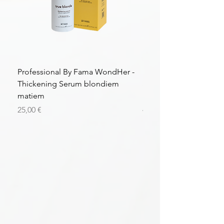
Professional By Fama WondHer -
Professional By Fama
Thickening Serum blondiem
Structural Purple Loti
matiem
matiem
Цена
Цена
25,00 €
43,56 €