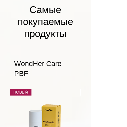
Самые
покупаемые
продукты
WondHer Care
PBF
НОВЫЙ
НОВЫЙ