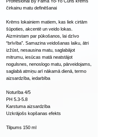
Proffesional By Fama Yo-Yo Curls krēms
čirkainu matu definēšanai
Krēms lokainiem matiem, kas liek cirtām
šūpoties, akcentē un veido lokas.
Aizmirstam par pūkošanos, lai dzīvo
“brīvība”. Samazina veidošanas laiku, ātri
izžūst, nesausina matu, saglabājot
mitrumu, iesūcas matā neatstājot
nogulsnes, nenoslogo matu, pārveidojams,
saglabā atmiņu arī nākamā dienā, termo
aizsardzība, iedarbība
Noturība 4/5
PH 5.3-5.8
Karstuma aizsardzība
Uzkrājošs kopšanas efekts
Tilpums 150 ml