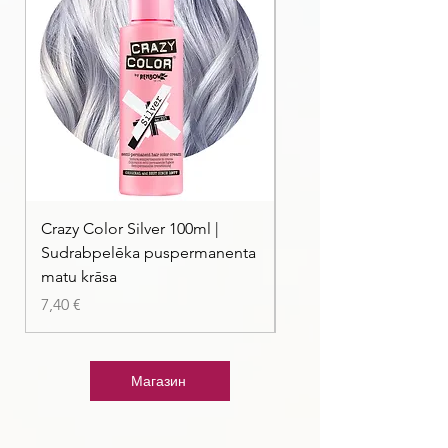
Crazy Color Silver 100ml |
Crazy Color Peppermi
Sudrabpelēka puspermanenta
| Pasteļmintas zaļa ma
matu krāsa
Цена
7,40 €
Цена
7,40 €
Магазин