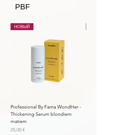
PBF
НОВЫЙ
НОВЫЙ
Professional By Fama WondHer -
Professional By Fama
Thickening Serum blondiem
Structural Purple Loti
matiem
matiem
Цена
Цена
25,00 €
43,56 €