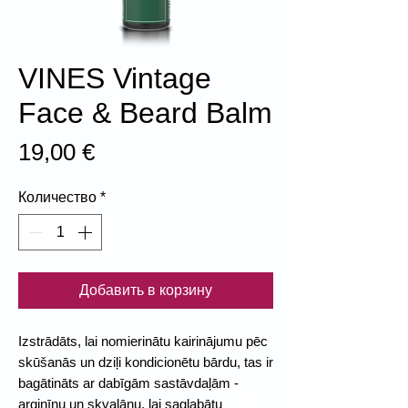
VINES Vintage
Face & Beard Balm
Цена
19,00 €
Количество
*
Добавить в корзину
Izstrādāts, lai nomierinātu kairinājumu pēc
skūšanās un dziļi kondicionētu bārdu, tas ir
bagātināts ar dabīgām sastāvdaļām -
arginīnu un skvalānu, lai saglabātu