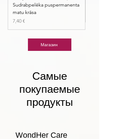
Sudrabpelēka puspermanenta
| Pasteļmintas zaļa ma
matu krāsa
Цена
7,40 €
Цена
7,40 €
Магазин
Самые
покупаемые
продукты
WondHer Care