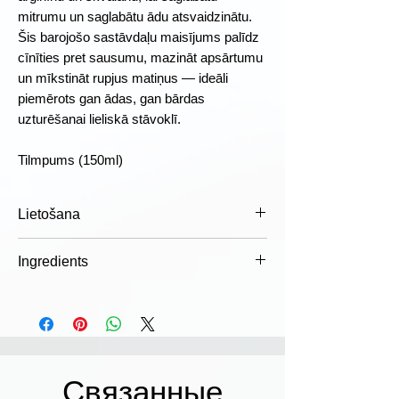
mitrumu un saglabātu ādu atsvaidzinātu.
Šis barojošo sastāvdaļu maisījums palīdz
cīnīties pret sausumu, mazināt apsārtumu
un mīkstināt rupjus matiņus — ideāli
piemērots gan ādas, gan bārdas
uzturēšanai lieliskā stāvoklī.
Tilmpums (150ml)
Lietošana
Lietošana:
Ierīvējiet nelielu daudzumu
Ingredients
rokās un kārtīgi iemasējiet bārdā un
sejā.
Aqua (Water), Propylene Glycol,
Uzmanību!
Sargāt no iekļūšanas acīs,
Caprylic/Capric Triglyceride, Isoamyl
ja produkts ir iekļuvis acīs, skalot lielā
Laurate, C12-15 Alkyl Benzoate,
daudzumā tekoša ūdens uzreiz.
Squalane, Simmondsia Chinensis
Uzglabāt bērniem nepieejamā
(Jojoba) Seed Oil, Glyceryl Stearate,
Связанные
vietā. Tikai ārīgai lietošanai. Izvairīties