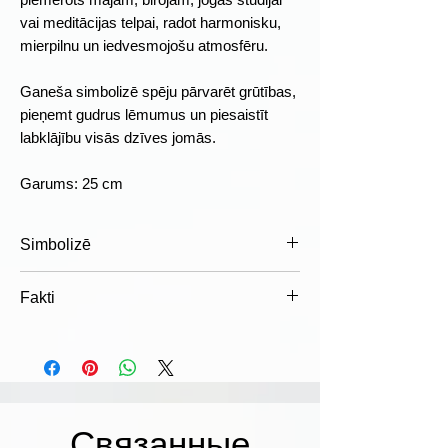
vai meditācijas telpai, radot harmonisku,
mierpilnu un iedvesmojošu atmosfēru.
Ganeša simbolizē spēju pārvarēt grūtības,
pieņemt gudrus lēmumus un piesaistīt
labklājību visās dzīves jomās.
Garums: 25 cm
Simbolizē
Gudrību un zināšanas
Fakti
Veiksmi un labklājību
Jaunus sākumus
Ganešu viegli atpazīt pēc ziloņa
Šķēršļu pārvarēšanu
galvas, kas simbolizē gudrību,
Panākumus darbā un biznesā
spēku un spēju redzēt plašāku ainu.
Harmoniju un aizsardzību
Hindu tradīcijā Ganešam bieži lūdz
svētību pirms jauna projekta,
Связанные