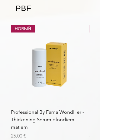
PBF
НОВЫЙ
НОВЫЙ
Professional By Fama WondHer -
Professional By Fama
Thickening Serum blondiem
Structural Purple Loti
matiem
matiem
Цена
Цена
25,00 €
43,56 €