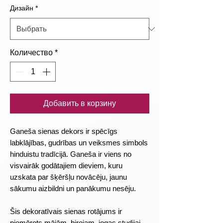
Дизайн
*
Количество
*
Добавить в корзину
Ganeša sienas dekors ir spēcīgs
labklājības, gudrības un veiksmes simbols
hinduistu tradīcijā. Ganeša ir viens no
visvairāk godātajiem dieviem, kuru
uzskata par šķēršļu novācēju, jaunu
sākumu aizbildni un panākumu nesēju.
Šis dekoratīvais sienas rotājums ir
piemērots mājām, birojam, jogas studijai