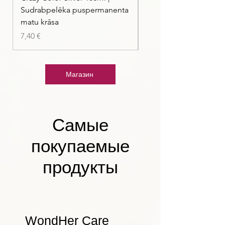
Sudrabpelēka puspermanenta
| Pasteļmintas zaļa ma
matu krāsa
Цена
7,40 €
Цена
7,40 €
Магазин
Самые
покупаемые
продукты
WondHer Care