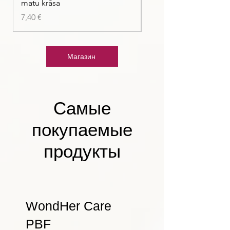
matu krāsa
Цена
7,40 €
Цена
7,40 €
Магазин
Самые
покупаемые
продукты
WondHer Care
PBF