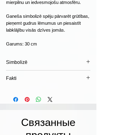
mierpilnu un iedvesmojošu atmosfēru.
Ganeša simbolizē spēju pārvarēt grūtības,
pieņemt gudrus lēmumus un piesaistīt
labklājību visās dzīves jomās.
Garums: 30 cm
Simbolizē
Gudrību un zināšanas
Fakti
Veiksmi un labklājību
Jaunus sākumus
Ganešu viegli atpazīt pēc ziloņa
Šķēršļu pārvarēšanu
galvas, kas simbolizē gudrību,
Panākumus darbā un biznesā
spēku un spēju redzēt plašāku ainu.
Harmoniju un aizsardzību
Hindu tradīcijā Ganešam bieži lūdz
svētību pirms jauna projekta,
Связанные
biznesa vai svarīga dzīves posma
продукты
uzsākšanas.