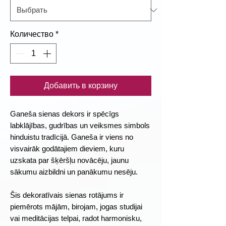
Количество
*
Добавить в корзину
Ganeša sienas dekors ir spēcīgs
labklājības, gudrības un veiksmes simbols
hinduistu tradīcijā. Ganeša ir viens no
visvairāk godātajiem dieviem, kuru
uzskata par šķēršļu novācēju, jaunu
sākumu aizbildni un panākumu nesēju.
Šis dekoratīvais sienas rotājums ir
piemērots mājām, birojam, jogas studijai
vai meditācijas telpai, radot harmonisku,