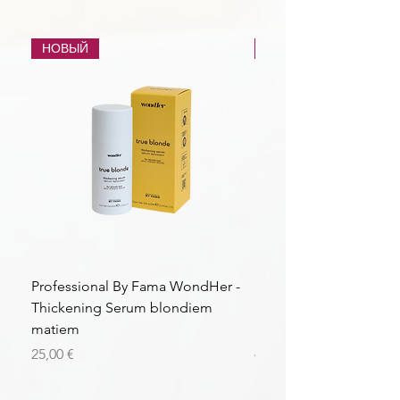
НОВЫЙ
НОВЫЙ
Professional By Fama WondHer -
Professional By Fama
Thickening Serum blondiem
Structural Purple Loti
matiem
matiem
Цена
Цена
25,00 €
43,56 €