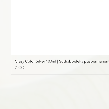
Crazy Color Silver 100ml | Sudrabpelēka puspermanen
Цена
7,40 €