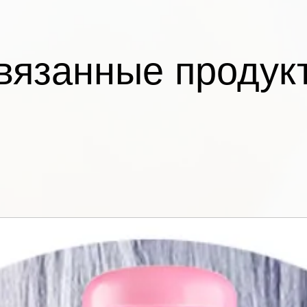
пальмитоилмирис
натрия, Токоферо
вязанные продук