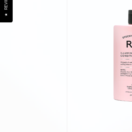
REVIEWS
★