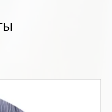
тилсеринат, полиакрилат
л.
ты