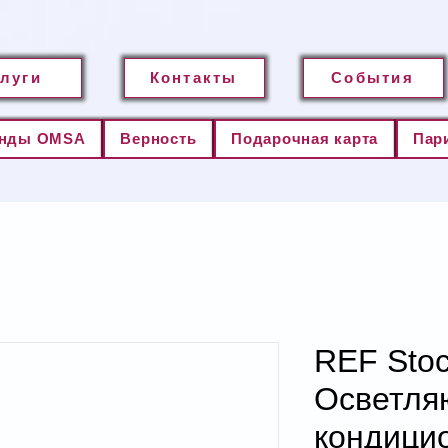
слуги
Контакты
События
нды OMSA
Верность
Подарочная карта
Пар
REF Stoc
Осветл
кондици