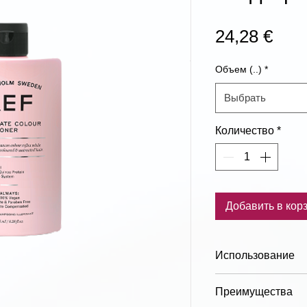
Цен
24,28 €
Объем (..)
*
Выбрать
Количество
*
Добавить в кор
Использование
Применение:
Масс
Преимущества
сухие волосы в те