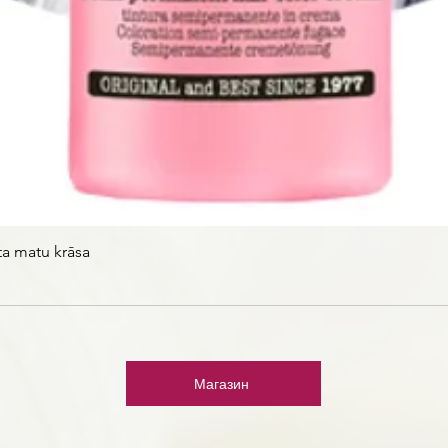
ta matu krāsa
Магазин