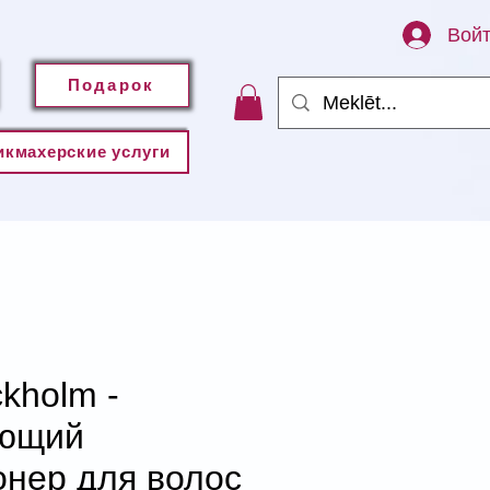
Вой
Подарок
икмахерские услуги
kholm -
яющий
онер для волос