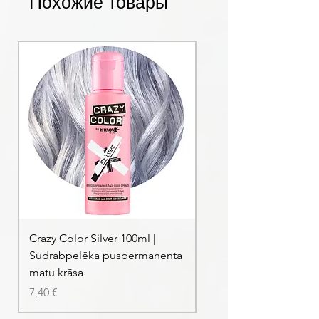
Похожие товары
Crazy Color Silver 100ml |
Crazy Color Peppermi
Sudrabpelēka puspermanenta
| Pasteļmintas zaļa ma
matu krāsa
Цена
7,40 €
Цена
7,40 €