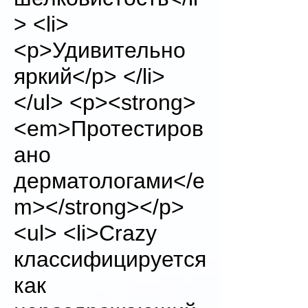
> <li>
<p>Удивительно
яркий</p> </li>
</ul> <p><strong>
<em>Протестиров
ано
дерматологами</e
m></strong></p>
<ul> <li>Crazy
классифицируется
как