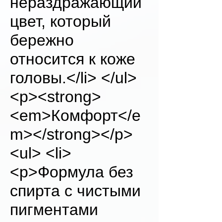
нераздражающий
цвет, который
бережно
относится к коже
головы.</li> </ul>
<p><strong>
<em>Комфорт</e
m></strong></p>
<ul> <li>
<p>Формула без
спирта с чистыми
пигментами