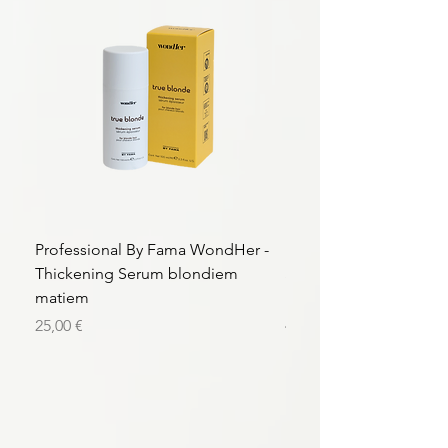
Professional By Fama WondHer -
Professional By Fama
Thickening Serum blondiem
Structural Purple Loti
matiem
matiem
Цена
Цена
25,00 €
43,56 €