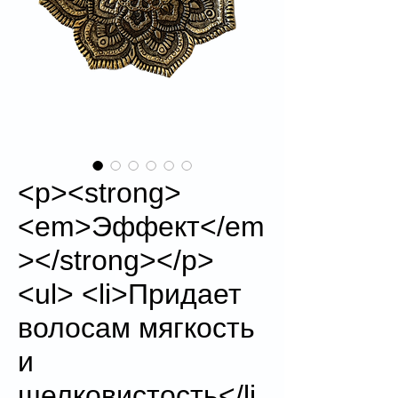
<p><strong>
<em>Эффект</em
></strong></p>
<ul> <li>Придает
волосам мягкость
и
шелковистость</li