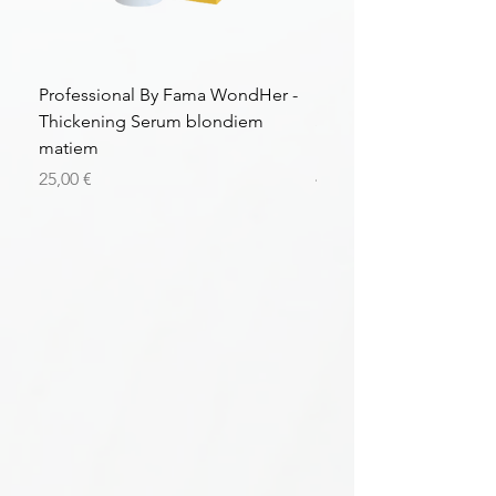
Professional By Fama WondHer -
Professional By Fama
Thickening Serum blondiem
Structural Purple Loti
matiem
matiem
Цена
Цена
25,00 €
43,56 €