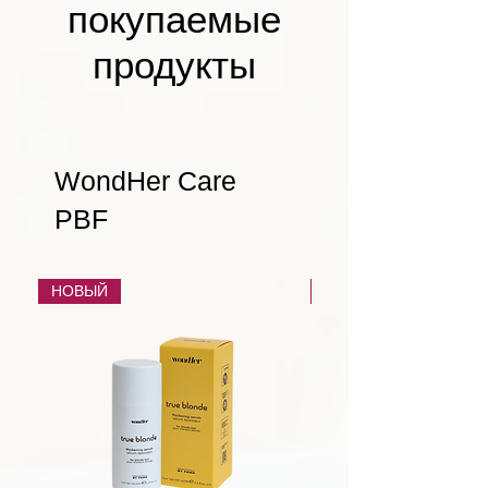
покупаемые
продукты
WondHer Care
PBF
НОВЫЙ
НОВЫЙ