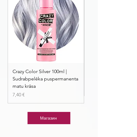
Crazy Color Silver 100ml |
Crazy Color Peppermi
Sudrabpelēka puspermanenta
| Pasteļmintas zaļa ma
matu krāsa
Цена
7,40 €
Цена
7,40 €
Магазин