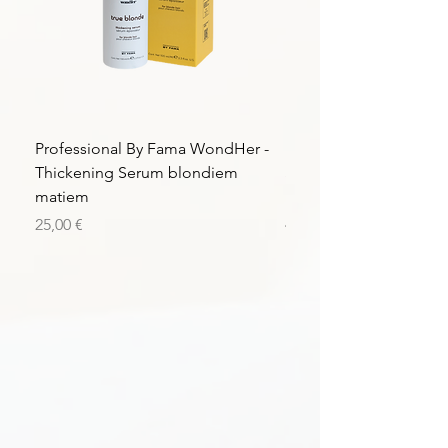
Professional By Fama WondHer -
Professional By Fama
Thickening Serum blondiem
Structural Purple Loti
matiem
matiem
Цена
Цена
25,00 €
43,56 €