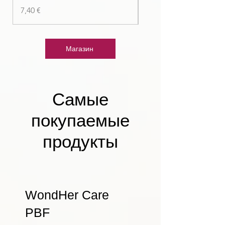
Цена
7,40 €
Магазин
Самые
покупаемые
продукты
WondHer Care
PBF