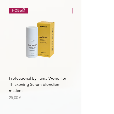
НОВЫЙ
НОВЫЙ
Professional By Fama WondHer -
Professional By Fama
Thickening Serum blondiem
Structural Purple Loti
matiem
matiem
Цена
Цена
25,00 €
43,56 €