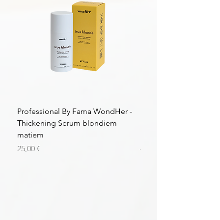
Professional By Fama WondHer -
Professional By Fama
Thickening Serum blondiem
Structural Purple Loti
matiem
matiem
Цена
Цена
25,00 €
43,56 €