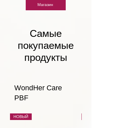
Магазин
Самые
покупаемые
продукты
WondHer Care
PBF
НОВЫЙ
НОВЫЙ