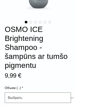
OSMO ICE
Brightening
Shampoo -
šampūns ar tumšo
pigmentu
Цена
9,99 €
Объем (..)
*