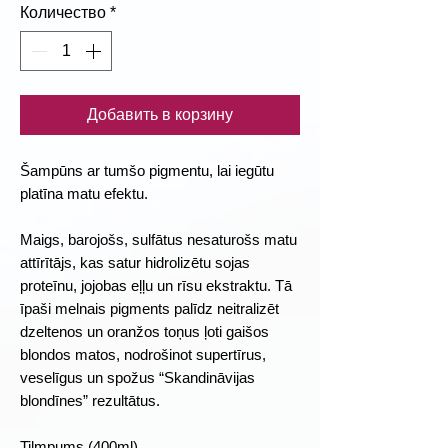
Количество
*
Добавить в корзину
Šampūns ar tumšo pigmentu, lai iegūtu
platīna matu efektu.
Maigs, barojošs, sulfātus nesaturošs matu
attīrītājs, kas satur hidrolizētu sojas
proteīnu, jojobas eļļu un rīsu ekstraktu. Tā
īpaši melnais pigments palīdz neitralizēt
dzeltenos un oranžos toņus ļoti gaišos
blondos matos, nodrošinot supertīrus,
veselīgus un spožus “Skandināvijas
blondīnes” rezultātus.
Tilmpums (400ml)