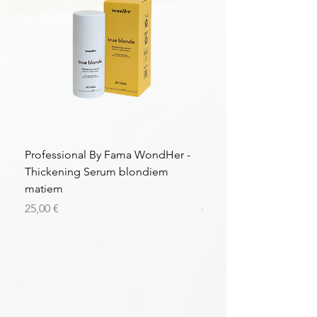
Professional By Fama WondHer -
Professional By Fama
Thickening Serum blondiem
Structural Purple Loti
matiem
matiem
Цена
Цена
25,00 €
43,56 €