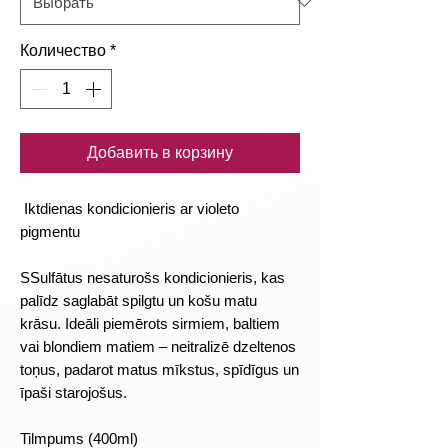
Количество
*
Добавить в корзину
Iktdienas kondicionieris ar violeto
pigmentu
SSulfātus nesaturošs kondicionieris, kas
palīdz saglabāt spilgtu un košu matu
krāsu. Ideāli piemērots sirmiem, baltiem
vai blondiem matiem – neitralizē dzeltenos
toņus, padarot matus mīkstus, spīdīgus un
īpaši starojošus.
Tilmpums (400ml)