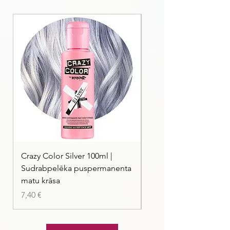
Betaine, Trideceth-12, Sodium
Benzoate, Methylchloroisothiazolinone,
Methylisothiazolinone, Acid Violet 43.
Crazy Color Silver 100ml |
Crazy Color Peppermi
Sudrabpelēka puspermanenta
| Pasteļmintas zaļa ma
matu krāsa
Цена
7,40 €
Цена
7,40 €