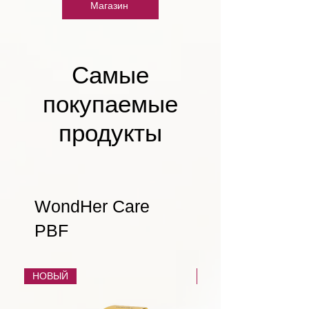
Магазин
Самые
покупаемые
продукты
WondHer Care
PBF
НОВЫЙ
НОВЫЙ