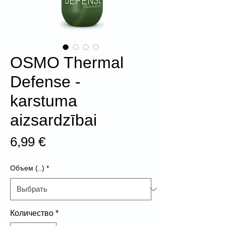
OSMO Thermal
Defense -
karstuma
aizsardzībai
Цена
6,99 €
Объем (..)
*
Количество
*