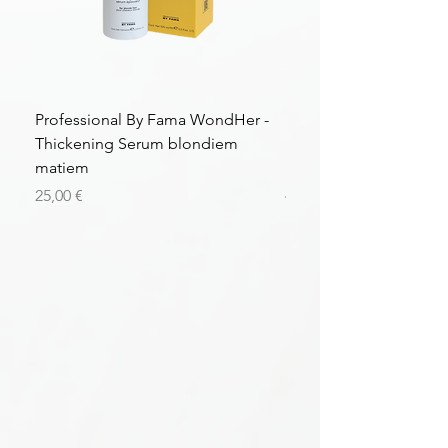
Professional By Fama WondHer -
Professional By Fama
Thickening Serum blondiem
Structural Purple Loti
matiem
matiem
Цена
Цена
25,00 €
43,56 €