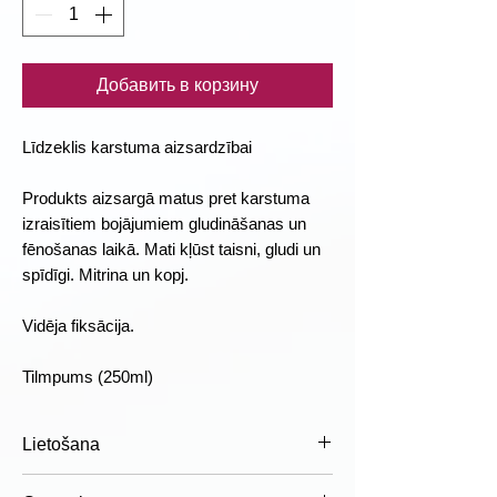
Добавить в корзину
Līdzeklis karstuma aizsardzībai
Produkts aizsargā matus pret karstuma
izraisītiem bojājumiem gludināšanas un
fēnošanas laikā. Mati kļūst taisni, gludi un
spīdīgi. Mitrina un kopj.
Vidēja fiksācija.
Tilmpums (250ml)
Lietošana
Lietošana:
izsmidzina produktu