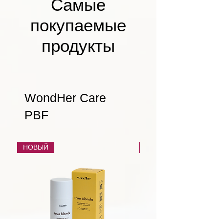
Самые
покупаемые
продукты
WondHer Care
PBF
НОВЫЙ
НОВЫЙ