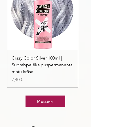
Crazy Color Silver 100ml |
Crazy Color Peppermi
Sudrabpelēka puspermanenta
| Pasteļmintas zaļa ma
matu krāsa
Цена
7,40 €
Цена
7,40 €
Магазин