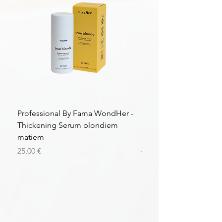
Professional By Fama WondHer -
Professional By Fama
Thickening Serum blondiem
Structural Purple Loti
matiem
matiem
Цена
Цена
25,00 €
43,56 €