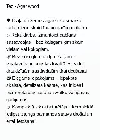
Tez - Agar wood
🌳 Dziļa un zemes agarkoka smarža –
rada mieru, skaidrību un garīgu dziļumu.
✨ Roku darbs, izmantojot dabīgas
sastāvdaļas – bez kaitīgām ķīmiskām
vielām vai kokoglēm.
🌿 Bez kokoglēm un ķimikālijām –
izgatavots no augstas kvalitātes, videi
draudzīgām sastāvdaļām tīrai degšanai.
🎁 Elegants iepakojums – iepakots
skaistā, detalizētā kastītē, kas ir ideāli
piemērota dāvināšanai svētku vai īpašos
gadījumos.
🪔 Komplektā iekļauts turētājs – komplektā
ietilpst izturīgs pamatnes statīvs drošai un
ērtai lietošanai.