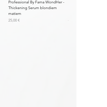
Professional By Fama WondHer -
Professional By Fama
Thickening Serum blondiem
Structural Purple Loti
matiem
matiem
Цена
Цена
25,00 €
43,56 €