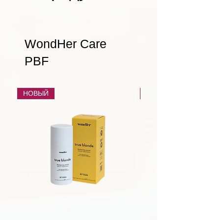
WondHer Care
PBF
НОВЫЙ
НОВЫЙ