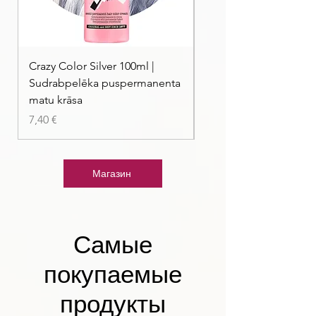
Crazy Color Silver 100ml |
Crazy Color Peppermi
Sudrabpelēka puspermanenta
| Pasteļmintas zaļa ma
matu krāsa
Цена
7,40 €
Цена
7,40 €
Магазин
Самые
покупаемые
продукты