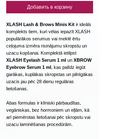
Добавить в корзину
XLASH Lash & Brows Minis Kit
ir ideāls
komplekts tiem, kuri vēlas iepazīt XLASH
populārākos serumus vai meklē ērtu
ceļojuma izmēra risinājumu skropstu un
uzacu kopšanai. Komplektā ietilpst
XLASH Eyelash Serum 1 ml
un
XBROW
Eyebrow Serum 1 ml
, kas palīdz iegūt
garākas, kuplākas skropstas un pilnīgākas
uzacis jau pēc 28 dienu regulāras
lietošanas.
Abas formulas ir klīniski pārbaudītas,
vegāniskas, bez hormoniem un eļļām, kā
arī piemērotas lietošanai pēc skropstu vai
uzacu laminēšanas procedūrām.