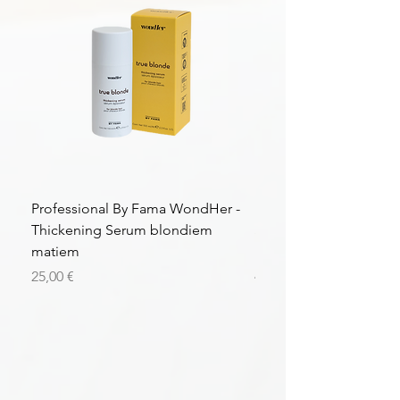
Professional By Fama WondHer -
Professional By Fama
Thickening Serum blondiem
Structural Purple Loti
matiem
matiem
Цена
Цена
25,00 €
43,56 €