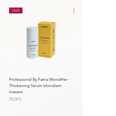
UUS
UUS
Professional By Fama WondHer -
Professional By Fama
Thickening Serum blondiem
Structural Purple Loti
matiem
matiem
Price
Price
25,00 €
43,56 €