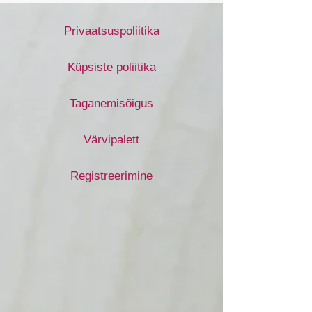
Privaatsuspoliitika
Küpsiste poliitika
Taganemisõigus
Värvipalett
Registreerimine