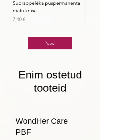
Sudrabpelēka puspermanenta
| Pasteļmintas zaļa ma
matu krāsa
Price
7,40 €
Price
7,40 €
Pood
Enim ostetud
tooteid
WondHer Care
PBF