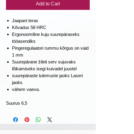
Add to Cart
Jaapani teras
Kõvadus 58 HRC
Ergonoomiline kuju suurepäraseks
tööasendiks
Pingeregulaatori rummu kõrgus on vaid
1 mm
Suurepärane žileti serv sujuvaks
lõikamiseks isegi kuivadel juustel
suurepäraste tulemuste jaoks Laseri
jaoks
vähem vaeva.
Suurus 6,5