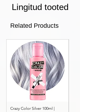
Lingitud tooted
Related Products
Crazy Color Silver 100ml |
Crazy Color Peppermi