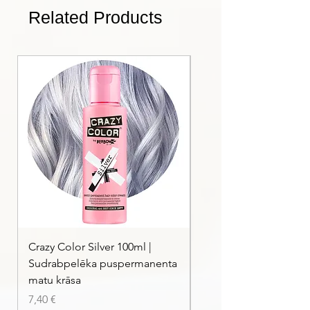
Dermatoloģiski testēta formula
Related Products
VeganOK sertificēts produkts
Crazy Color Silver 100ml |
Crazy Color Peppermi
Sudrabpelēka puspermanenta
| Pasteļmintas zaļa ma
matu krāsa
Price
7,40 €
Price
7,40 €