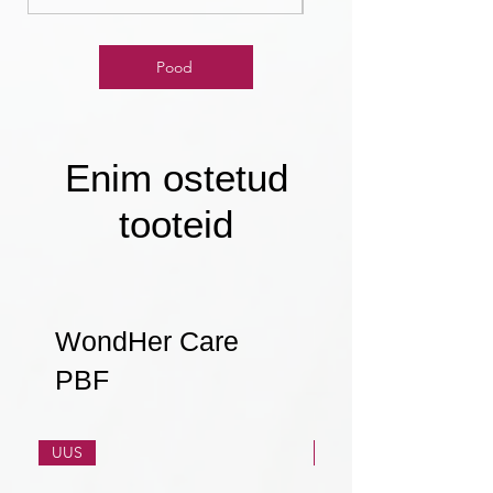
Pood
Enim ostetud
tooteid
WondHer Care
PBF
UUS
UUS