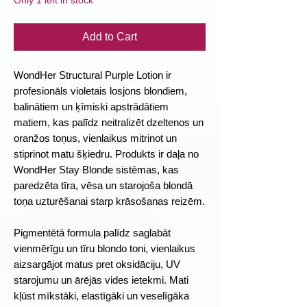
Only 1 left in stock
Add to Cart
WondHer Structural Purple Lotion ir
profesionāls violetais losjons blondiem,
balinātiem un ķīmiski apstrādātiem
matiem, kas palīdz neitralizēt dzeltenos un
oranžos toņus, vienlaikus mitrinot un
stiprinot matu šķiedru. Produkts ir daļa no
WondHer Stay Blonde sistēmas, kas
paredzēta tīra, vēsa un starojoša blondā
toņa uzturēšanai starp krāsošanas reizēm.
Pigmentētā formula palīdz saglabāt
vienmērīgu un tīru blondo toni, vienlaikus
aizsargājot matus pret oksidāciju, UV
starojumu un ārējās vides ietekmi. Mati
kļūst mīkstāki, elastīgāki un veselīgāka