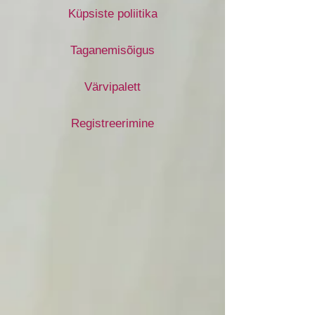
Küpsiste poliitika
Taganemisõigus
Värvipalett
Registreerimine