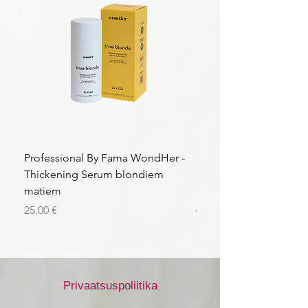
Professional By Fama WondHer -
Professional By Fama
Thickening Serum blondiem
Structural Purple Loti
matiem
matiem
Price
Price
25,00 €
43,56 €
Privaatsuspoliitika