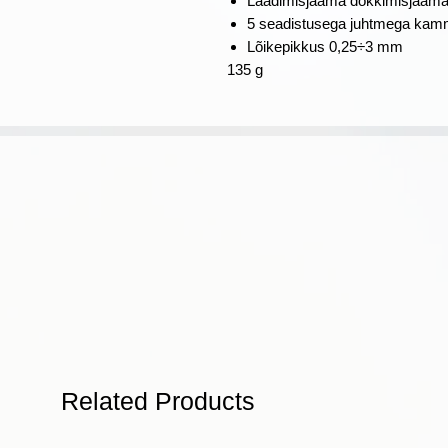
Laadimisjaama dokkimisjaam
5 seadistusega juhtmega kam
Lõikepikkus 0,25÷3 mm
‎135 g
Related Products