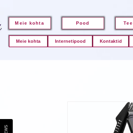
Meie kohta
Pood
Tee
Meie kohta
Internetipood
Kontaktid