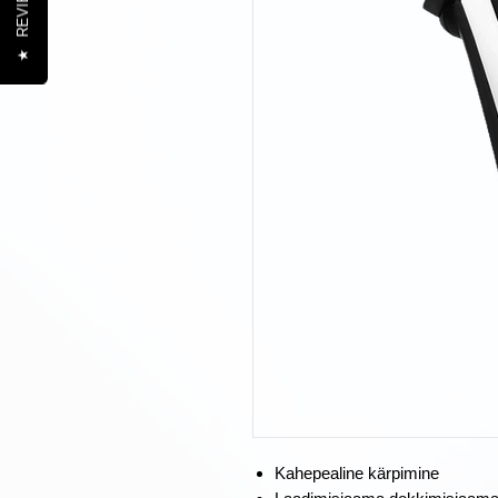
REVIEWS
★
Kahepealine kärpimine