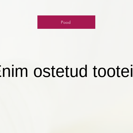
Pood
nim ostetud toote