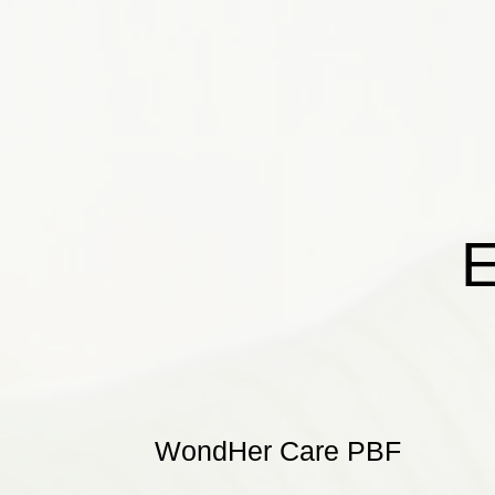
E
WondHer Care PBF