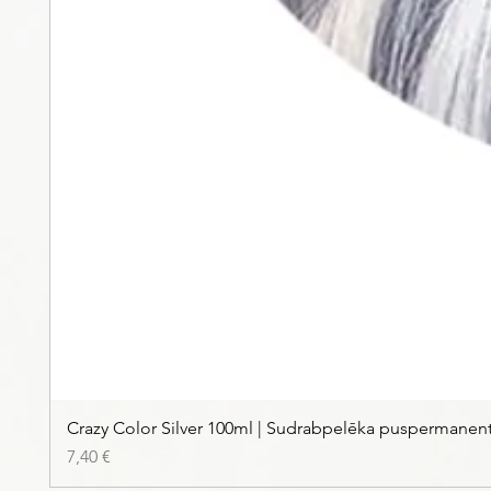
Crazy Color Silver 100ml | Sudrabpelēka puspermanen
Price
7,40 €