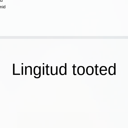
ad
mid
Lingitud tooted