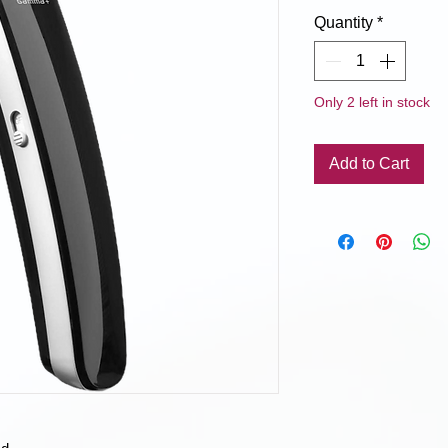
Pri
Quantity
*
Only 2 left in stock
Add to Cart