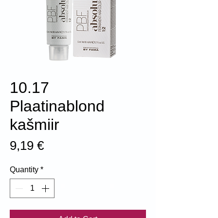
10.17
Plaatinablond
kašmiir
Price
9,19 €
Quantity
*