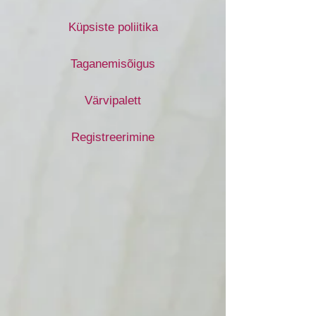
Küpsiste poliitika
Taganemisõigus
Värvipalett
Registreerimine