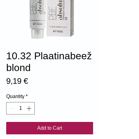
10.32 Plaatinabeež
blond
Price
9,19 €
Quantity
*
Add to Cart