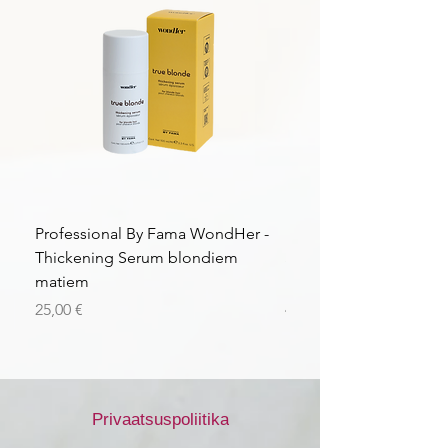
Professional By Fama WondHer -
Professional By Fama
Thickening Serum blondiem
Structural Purple Loti
matiem
matiem
Price
Price
25,00 €
43,56 €
Privaatsuspoliitika