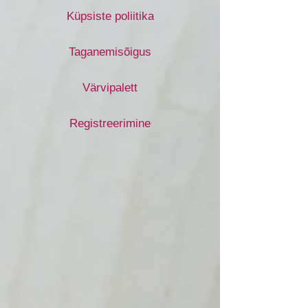
Küpsiste poliitika
Taganemisõigus
Värvipalett
Registreerimine