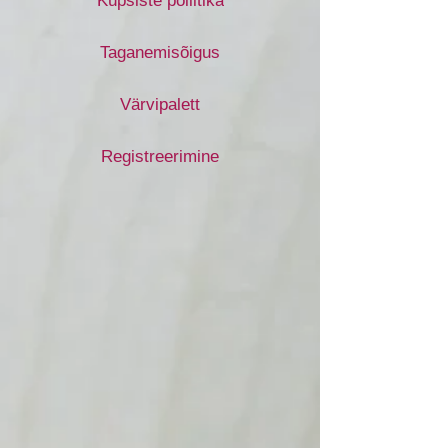
Küpsiste poliitika
Taganemisõigus
Värvipalett
Registreerimine