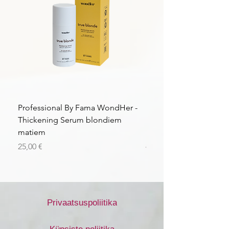
Professional By Fama WondHer -
Professional By Fama
Thickening Serum blondiem
Structural Purple Loti
matiem
matiem
Price
Price
25,00 €
43,56 €
Privaatsuspoliitika