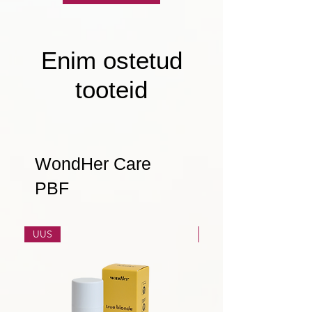
Enim ostetud
tooteid
WondHer Care
PBF
UUS
UUS