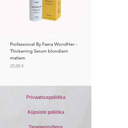
Professional By Fama WondHer -
Professional By Fama
Thickening Serum blondiem
Structural Purple Loti
matiem
matiem
Price
Price
25,00 €
43,56 €
Privaatsuspoliitika
Küpsiste poliitika
Taganemisõigus