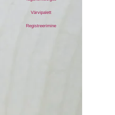
Värvipalett
Registreerimine