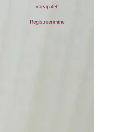
Värvipalett
Registreerimine