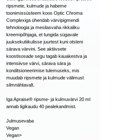
ripsmete, kulmude ja habeme
toonimissüsteem koos Optic Chroma
Complexiga ühendab värvipigmendi
tehnoloogia ja mesilasvaha rikkaliku
kreemipõhjaga, et tungida sügavale
juuksekutiikulisse juurtest kuni otsteni
särava värvini. See aktiivsete
koostisosade segu tagab kauakestva ja
intensiivse värvi, särava sära ja
konditsioneerimise tulemuseks, mis
muudab ripsmete ja kulmude välimust
silmnähtavalt.
Iga Apraise® ripsme- ja kulmuvärvi 20 ml
annab ligikaudu 40 pealekandmist.
Julmusevaba
Vegan
Vegan>