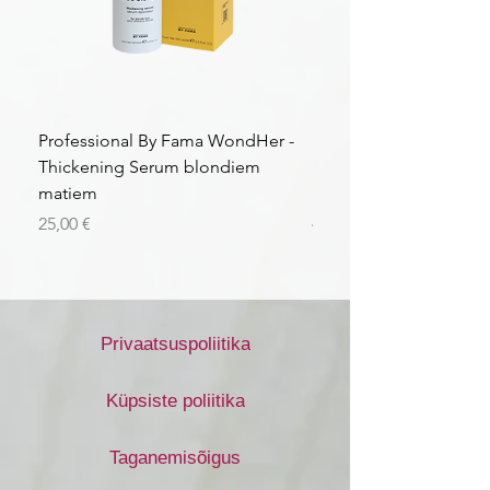
Professional By Fama WondHer -
Professional By Fama
Thickening Serum blondiem
Structural Purple Loti
matiem
matiem
Price
Price
25,00 €
43,56 €
Privaatsuspoliitika
Küpsiste poliitika
Taganemisõigus