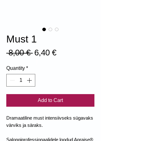
Must 1
Regular
Sale
 8,00 € 
6,40 €
Price
Price
Quantity
*
Add to Cart
Dramaatiline must intensiivseks sügavaks
värviks ja säraks.
Salongiprofessionaalidele loodud Apraise®