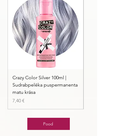
Crazy Color Silver 100ml |
Crazy Color Peppermi
Sudrabpelēka puspermanenta
| Pasteļmintas zaļa ma
matu krāsa
Price
7,40 €
Price
7,40 €
Pood