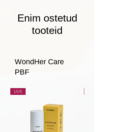
Enim ostetud
tooteid
WondHer Care
PBF
UUS
UUS