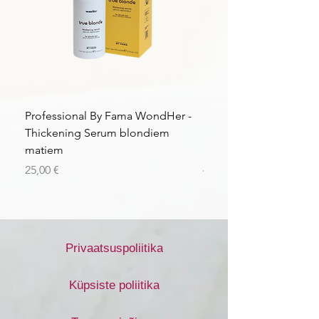
Professional By Fama WondHer -
Professional By Fama
Thickening Serum blondiem
Structural Purple Loti
matiem
matiem
Price
Price
25,00 €
43,56 €
Privaatsuspoliitika
Küpsiste poliitika