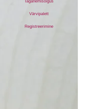
Taganemisõigus
Värvipalett
Registreerimine