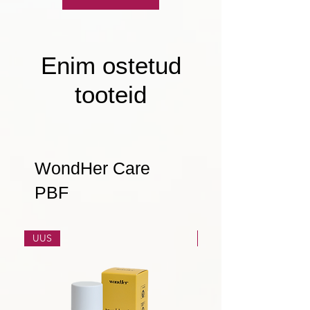
Enim ostetud
tooteid
WondHer Care
PBF
UUS
UUS