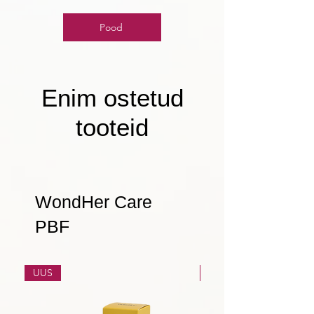
Pood
Enim ostetud
tooteid
WondHer Care
PBF
UUS
UUS