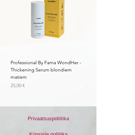
Professional By Fama WondHer -
Professional By Fama
Thickening Serum blondiem
Structural Purple Loti
matiem
matiem
Price
Price
25,00 €
43,56 €
Privaatsuspoliitika
Küpsiste poliitika