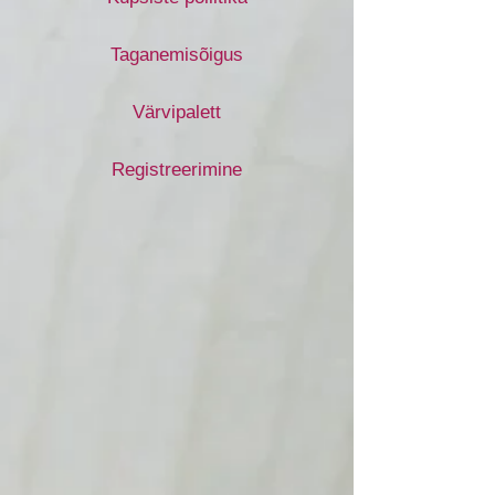
Taganemisõigus
Värvipalett
Registreerimine