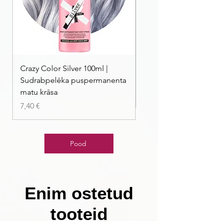
Crazy Color Silver 100ml |
Crazy Color Peppermi
Sudrabpelēka puspermanenta
| Pasteļmintas zaļa ma
matu krāsa
Price
7,40 €
Price
7,40 €
Pood
Enim ostetud
tooteid