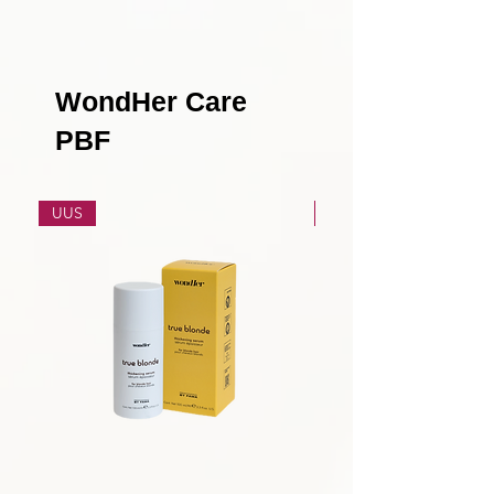
WondHer Care
PBF
UUS
UUS