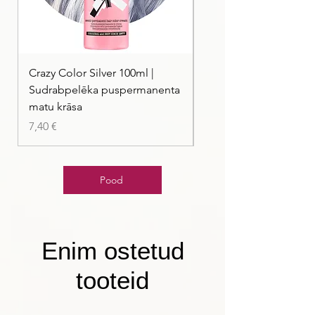
Crazy Color Silver 100ml |
Crazy Color Peppermi
Sudrabpelēka puspermanenta
| Pasteļmintas zaļa ma
matu krāsa
Price
7,40 €
Price
7,40 €
Pood
Enim ostetud
tooteid