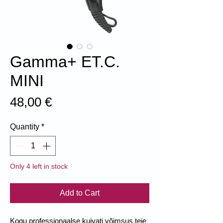
Gamma+ ET.C.
MINI
Price
48,00 €
Quantity
*
Only 4 left in stock
Add to Cart
Kogu professionaalse kuivati ​​võimsus teie