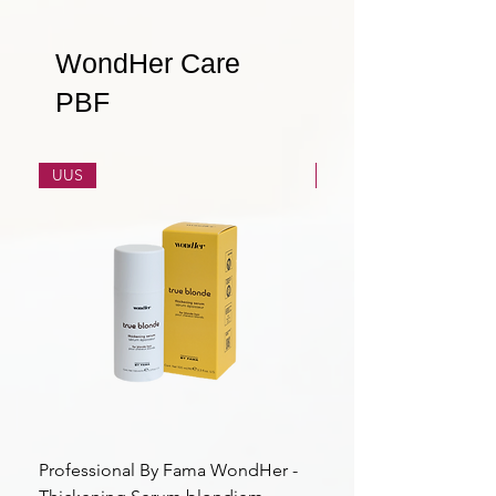
WondHer Care
PBF
UUS
UUS
Professional By Fama WondHer -
Professional By Fama