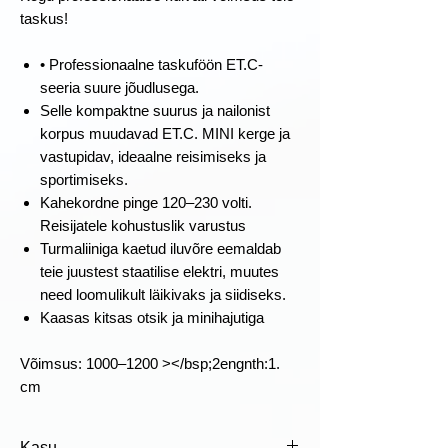
taskus!
• Professionaalne taskuföön ET.C-
seeria suure jõudlusega.
Selle kompaktne suurus ja nailonist
korpus muudavad ET.C. MINI kerge ja
vastupidav, ideaalne reisimiseks ja
sportimiseks.
Kahekordne pinge 120–230 volti.
Reisijatele kohustuslik varustus
Turmaliiniga kaetud iluvõre eemaldab
teie juustest staatilise elektri, muutes
need loomulikult läikivaks ja siidiseks.
Kaasas kitsas otsik ja minihajutiga
Võimsus: 1000–1200 ></bsp;2engnth:1.
cm
Kasu