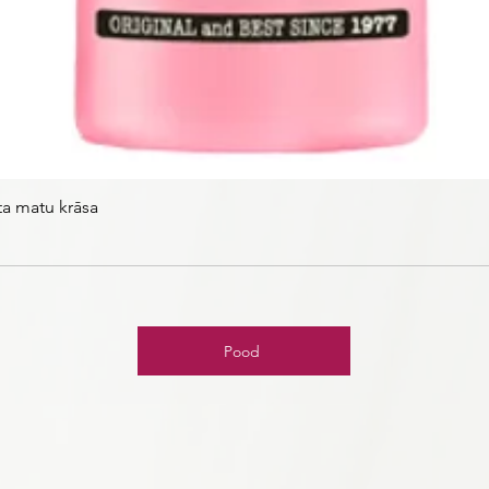
ta matu krāsa
Pood