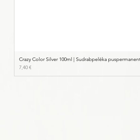
Crazy Color Silver 100ml | Sudrabpelēka puspermanen
Price
7,40 €