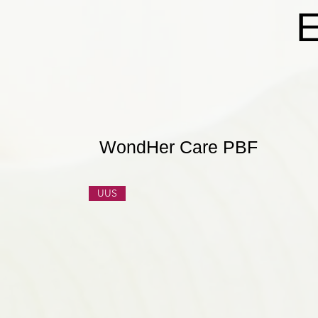
E
WondHer Care PBF
UUS