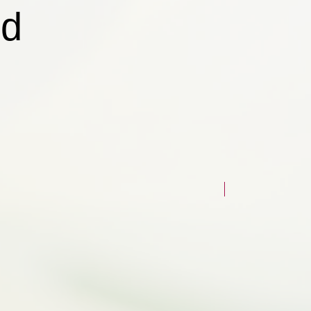
id
UUS