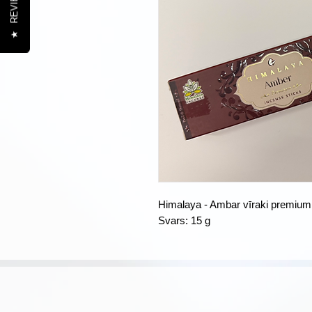
REVIEWS
★
Himalaya - Ambar vīraki premium
Svars: 15 g