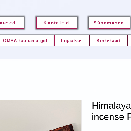
nused
Kontaktid
Sündmused
OMSA kaubamärgid
Lojaalsus
Kinkekaart
Himalaya
incense 