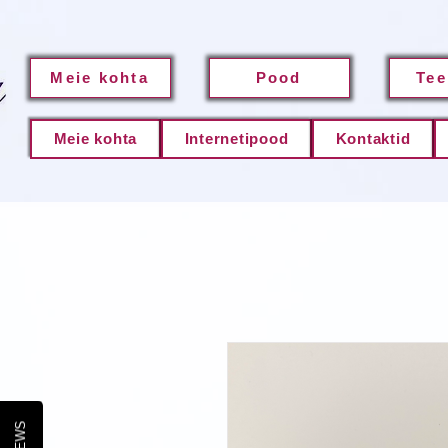
Meie kohta
Pood
Tee
Meie kohta
Internetipood
Kontaktid