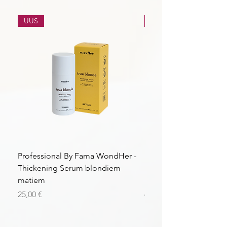
UUS
UUS
Professional By Fama WondHer -
Professional By Fama
Thickening Serum blondiem
Structural Purple Loti
matiem
matiem
Price
Price
25,00 €
43,56 €