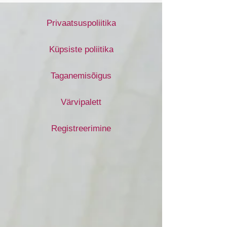
Privaatsuspoliitika
Küpsiste poliitika
Taganemisõigus
Värvipalett
Registreerimine