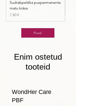
Sudrabpelēka puspermanenta
| Pasteļmintas zaļa ma
matu krāsa
Price
7,40 €
Price
7,40 €
Pood
Enim ostetud
tooteid
WondHer Care
PBF