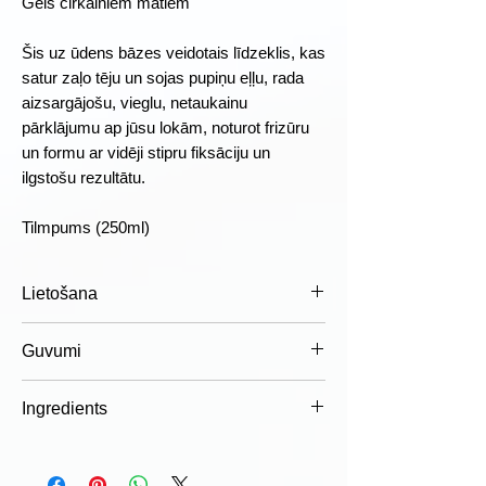
Gēls čirkainiem matiem
Šis uz ūdens bāzes veidotais līdzeklis, kas
satur zaļo tēju un sojas pupiņu eļļu, rada
aizsargājošu, vieglu, netaukainu
pārklājumu ap jūsu lokām, noturot frizūru
un formu ar vidēji stipru fiksāciju un
ilgstošu rezultātu.
Tilmpums (250ml)
Lietošana
Lietošana:
Uzklāt uz mitriem vai
Guvumi
slapjiem matiem. Sakārtot matus pa
šķipsnām. Ļaut nožūt, pēc tam saburzīt,
✓ Atšķetina matus
Ingredients
lai atbrīvotu fiksāciju. Lielākam efektam
✓ Perfekti definēti čirkaini, lokaini mati
lietot kopā ar OSMO CRUL SHAMPOO
✓ Satur zaļo tēju un sojas pupiņu eļļu
Aqua (Water), Glycerin, Polysorbate 20,
and CONDITIONER.
Sclerotium Gum, Xanthan Gum,