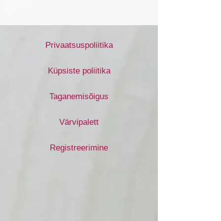
Privaatsuspoliitika
Küpsiste poliitika
Taganemisõigus
Värvipalett
Registreerimine