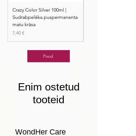
Crazy Color Silver 100ml |
Crazy Color Peppermi
Sudrabpelēka puspermanenta
| Pasteļmintas zaļa ma
matu krāsa
Price
7,40 €
Price
7,40 €
Pood
Enim ostetud
tooteid
WondHer Care