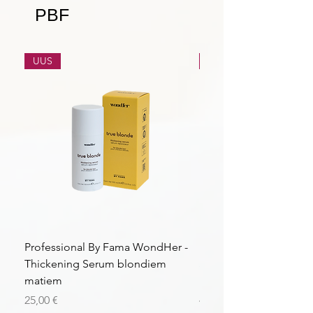
PBF
UUS
UUS
Professional By Fama WondHer -
Professional By Fama
Thickening Serum blondiem
Structural Purple Loti
matiem
matiem
Price
Price
25,00 €
43,56 €