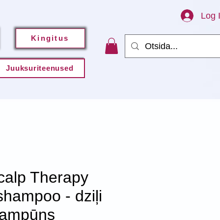
Log 
Kingitus
Juuksuriteenused
alp Therapy
shampoo - dziļi
 šampūns