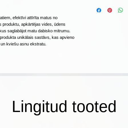
Izvairīties no konta
✓ Efektīvi noņem 
nebiežāk kā reizi 
netīrumus
Uzmanību!
ja produ
tiem, efektīvi attīrīta matus no
✓ Saglabā matu da
tekošu ūdeni. Uzg
 produktu, apkārtējas vides, ūdens
✓ Izstrādāts ar roz
nepieejamā vietā. T
kus saglabājot matu dabisko mitrumu.
lai veicinātu vesel
 produkta unikālais sastāvs, kas apvieno
laikā izvairīties n
✓ Mati paliek atsva
 un kviešu asnu ekstratu.
Lingitud tooted