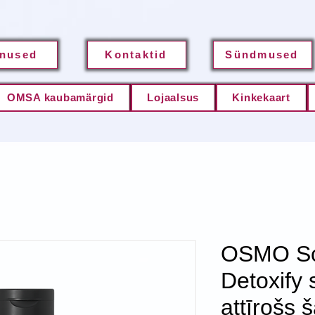
nused
Kontaktid
Sündmused
OMSA kaubamärgid
Lojaalsus
Kinkekaart
OSMO Sc
Detoxify 
attīrošs