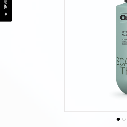
REVIEWS
★