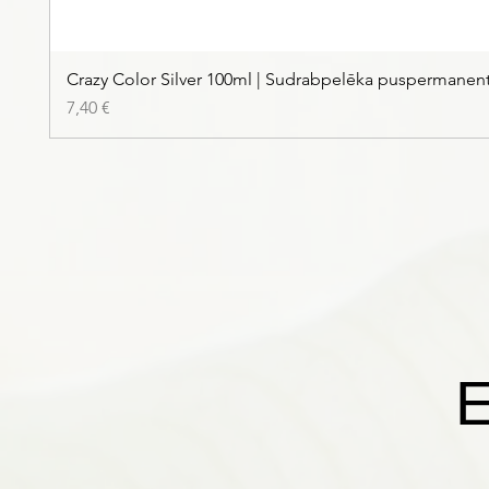
Crazy Color Silver 100ml | Sudrabpelēka puspermanen
Price
7,40 €
E