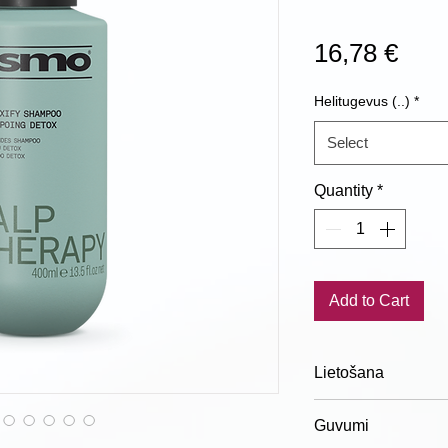
Pric
16,78 €
Helitugevus (..)
*
Select
Quantity
*
Add to Cart
Lietošana
Lietošana:
iemasē m
Guvumi
minūtēm, rūpīgi izs