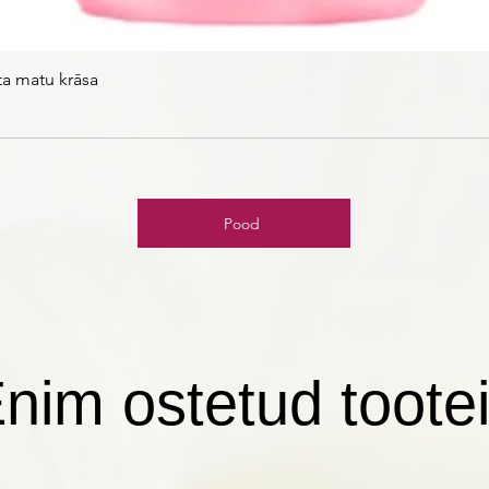
ta matu krāsa
Pood
nim ostetud toote