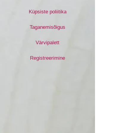
Küpsiste poliitika
Taganemisõigus
Värvipalett
Registreerimine