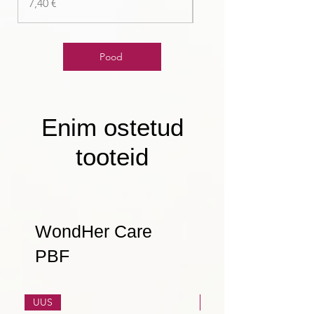
Price
7,40 €
Pood
Enim ostetud
tooteid
WondHer Care
PBF
UUS
UUS