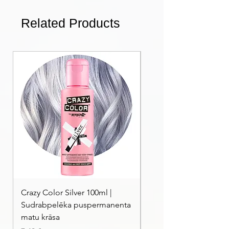
Related Products
Crazy Color Silver 100ml |
Crazy Color Peppermi
Sudrabpelēka puspermanenta
| Pasteļmintas zaļa ma
matu krāsa
Price
7,40 €