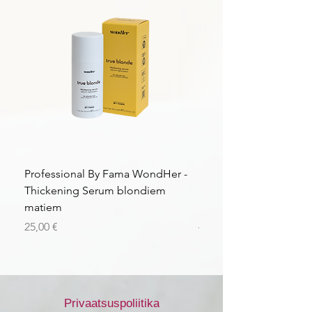
Professional By Fama WondHer -
Professional By Fama
Thickening Serum blondiem
Structural Purple Loti
matiem
matiem
Price
Price
25,00 €
43,56 €
Privaatsuspoliitika