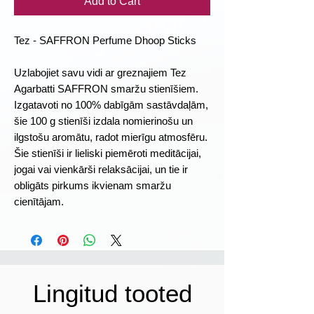
Add to Cart
Tez - SAFFRON Perfume Dhoop Sticks
Uzlabojiet savu vidi ar greznajiem Tez
Agarbatti SAFFRON smaržu stienīšiem.
Izgatavoti no 100% dabīgām sastāvdaļām,
šie 100 g stienīši izdala nomierinošu un
ilgstošu aromātu, radot mierīgu atmosfēru.
Šie stienīši ir lieliski piemēroti meditācijai,
jogai vai vienkārši relaksācijai, un tie ir
obligāts pirkums ikvienam smaržu
cienītājam.
Lingitud tooted