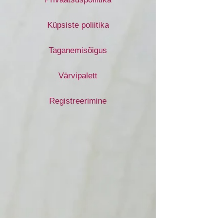
Küpsiste poliitika
Taganemisõigus
Värvipalett
Registreerimine