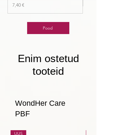
Price
7,40 €
Pood
Enim ostetud
tooteid
WondHer Care
PBF
UUS
UUS