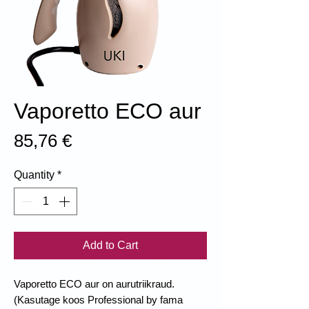
Vaporetto ECO aur
Price
85,76 €
Quantity
*
Add to Cart
Vaporetto ECO aur on aurutriikraud.
(Kasutage koos Professional by fama