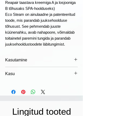
Reapair taastava kreemiga A ja losjooniga
B tõhusaks SPA-hoolduseks)
Eco Steam on ainulaadne ja patenteeritud
toode, mis parandab juuksehoolduse
tõhusust. See pehmendab juuste
küünenahku, avab nahapoore, võimaldab
toitainetel paremini tungida ja parandab
juuksehooldustoodete läbitungimist.
Kasutamine
Kasutamine:
Hoolitsust tuleks kanda
Kasu
niisketele juustele; seejärel kasutage
Eco Steami peanaha ja juuste
Plussid
aurutamiseks kogu pikkuses 20 cm
Parandab ravitulemust (hüdratsioon,
kauguselt. ligikaudu ja 5/10 minuti
rekonstrueerimine, volüüm,
jooksul, olenevalt juuste pikkusest ja
puhastamine, vananemisvastane,
hulgast.
kõõmavastane, juuste
Lingitud tooted
Tähelepanu!
Tuleb kasutada koos
väljalangemise vastane,