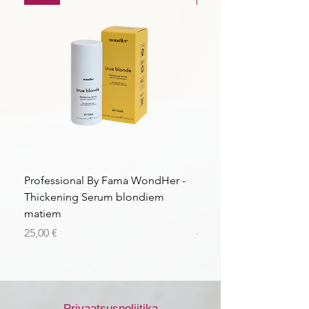
Professional By Fama WondHer -
Professional By Fama
Thickening Serum blondiem
Structural Purple Loti
matiem
matiem
Price
Price
25,00 €
43,56 €
Privaatsuspoliitika