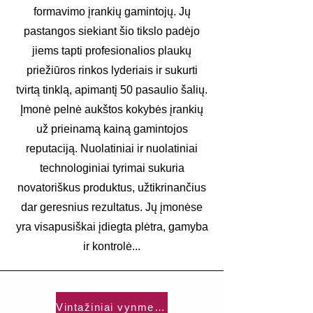
formavimo įrankių gamintojų. Jų
pastangos siekiant šio tikslo padėjo
jiems tapti profesionalios plaukų
priežiūros rinkos lyderiais ir sukurti
tvirtą tinklą, apimantį 50 pasaulio šalių.
Įmonė pelnė aukštos kokybės įrankių
už prieinamą kainą gamintojos
reputaciją. Nuolatiniai ir nuolatiniai
technologiniai tyrimai sukuria
novatoriškus produktus, užtikrinančius
dar geresnius rezultatus. Jų įmonėse
yra visapusiškai įdiegta plėtra, gamyba
ir kontrolė...
Vintažiniai vynmedžiai