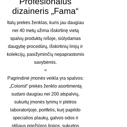
Profesionalus
dizaineris „Fama“
Italų prekės ženklas, kuris jau daugiau
nei 40 metų užima išskirtinę vietą
spalvų produktų nišoje, siūlydamas
daugybę procedūrų, išskirtinių linijų ir
kolekcijų, pasižyminčių nepaprastomis
savybėmis.
<​
Pagrindinė įmonės veikla yra spalvos:
„Colorist“ prekės ženklo asortimentą
sudaro daugiau nei 200 atspalvių,
sukurtų įmonės tyrimų ir plėtros
laboratorijoje, portfelis, kurį papildo
specialios plaukų, galvos odos ir
stiliaus priežiūros linijos, sukurtos