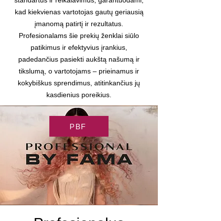
standartus ir reikalavimus, garantuodami,
kad kiekvienas vartotojas gautų geriausią
įmanomą patirtį ir rezultatus.
Profesionalams šie prekių ženklai siūlo
patikimus ir efektyvius įrankius,
padedančius pasiekti aukštą našumą ir
tikslumą, o vartotojams – prieinamus ir
kokybiškus sprendimus, atitinkančius jų
kasdienius poreikius.
PBF