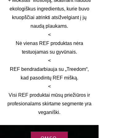
+ Mokslas“ filosofiją, skatinant naudoti
ekologiškus ingredientus, kurie buvo
kruopščiai atrinkti atsižvelgiant į jų
naudą plaukams.
<​
Nė vienas REF produktas nėra
testuojamas su gyvūnais.
<​
REF bendradarbiauja su „Treedom“,
kad pasodintų REF mišką.
<​
Visi REF produktai mūsų priežiūros ir
profesionalams skirtame segmente yra
veganiški.