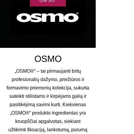
OMSO
OSMO
„OSMO®“ – tai pirmaujanti britų
profesionalių dažymo, priežiūros ir
formavimo priemonių kolekcija, sukurta
suteikti stilistams ir kirpėjams galią ir
pasitikėjimą savimi kurti. Kiekvienas
„OSMO®“ produkto ingredientas yra
kruopščiai apgalvotas, siekiant
užtikrinti fiksaciją, lankstumą, purumą