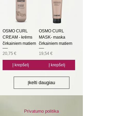
OSMO CURL
OSMO CURL
CREAM - krēms
MASK- maska
čirkainiem matiem
čirkainiem matiem
Kaina
Kaina
20,75 €
19,54 €
Į krepšelį
Į krepšelį
Įkelti daugiau
Privatumo politika