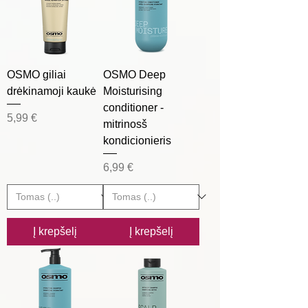
OSMO giliai
OSMO Deep
drėkinamoji kaukė
Moisturising
conditioner -
Kaina
5,99 €
mitrinosš
kondicionieris
Kaina
6,99 €
Į krepšelį
Į krepšelį