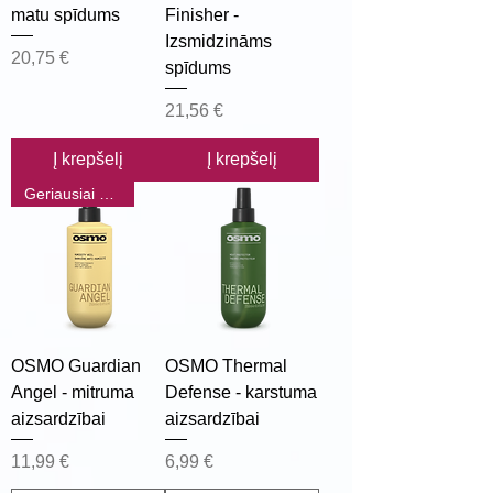
matu spīdums
Finisher -
Izsmidzināms
Kaina
20,75 €
spīdums
Kaina
21,56 €
Į krepšelį
Į krepšelį
Geriausiai parduodamas
OSMO Guardian
OSMO Thermal
Angel - mitruma
Defense - karstuma
aizsardzībai
aizsardzībai
Kaina
Kaina
11,99 €
6,99 €