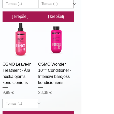
Į krepšelį
Į krepšelį
OSMO Leave-in
OSMO Wonder
Treatment - Ārā
10™ Conditioner -
neskalojams
Intensīvi barojošs
kondicionieris
kondicionieris
Kaina
Kaina
9,99 €
23,38 €