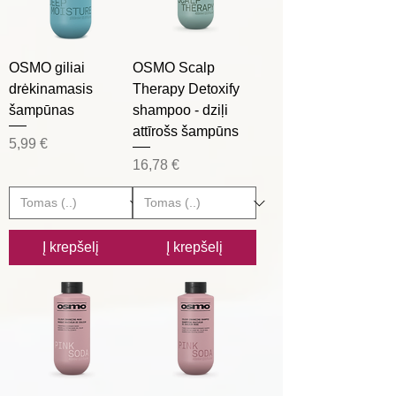
OSMO giliai
OSMO Scalp
drėkinamasis
Therapy Detoxify
šampūnas
shampoo - dziļi
attīrošs šampūns
Kaina
5,99 €
Kaina
16,78 €
Į krepšelį
Į krepšelį