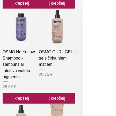
Į krepšelį
Į krepšelį
OSMO No Yellow
OSMO CURL GEL -
Shampoo -
gēls čirkainiem
šampūns ar
matiem
intesīvu violeto
Kaina
20,75 €
pigmentu
Kaina
26,62 €
Į krepšelį
Į krepšelį