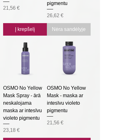
pigmentu
Kaina
21,56 €
Kaina
26,62 €
Į krepšelį
Nėra sandėlyje
OSMO No Yellow
OSMO No Yellow
Mask Spray - ārā
Mask - maska ar
neskalojama
intesīvu violeto
maska ar intesīvu
pigmentu
violeto pigmentu
Kaina
21,56 €
Kaina
23,18 €