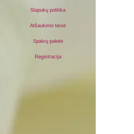
Slapukų politika
Atšaukimo teisė
Spalvų paletė
Registracija