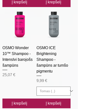
Į krepšelį
Į krepšelį
OSMO Wonder
OSMO ICE
10™ Shampoo -
Brightening
Intensīvi barojošs
Shampoo -
šampūns
šampūns ar tumšo
pigmentu
Kaina
25,07 €
Kaina
9,99 €
Į krepšelį
Į krepšelį