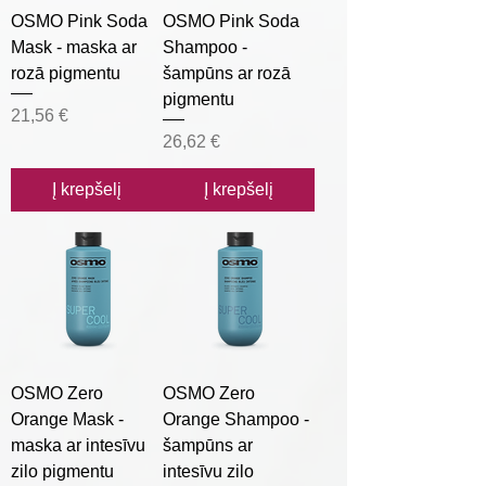
OSMO Pink Soda
OSMO Pink Soda
Mask - maska ar
Shampoo -
rozā pigmentu
šampūns ar rozā
pigmentu
Kaina
21,56 €
Kaina
26,62 €
Į krepšelį
Į krepšelį
OSMO Zero
OSMO Zero
Orange Mask -
Orange Shampoo -
maska ar intesīvu
šampūns ar
zilo pigmentu
intesīvu zilo