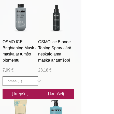
OSMO ICE
OSMO Ice Blonde
Brightening Mask -
Toning Spray - ārā
maska ar tumšo
neskalojama
pigmentu
maska ar tumšopi
Kaina
Kaina
7,99 €
23,18 €
Į krepšelį
Į krepšelį